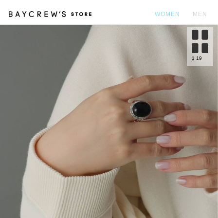
WOMEN
MEN
カ
1
19