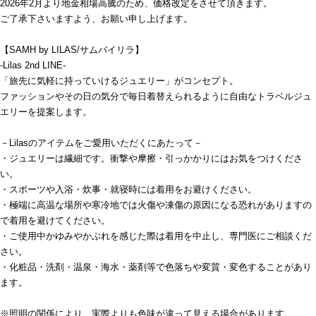
2026年2月より地金相場高騰のため、価格改定をさせて頂きます。
ご了承下さいますよう、お願い申し上げます。
【SAMH by LILAS/サムバイリラ】
-Lilas 2nd LINE-
「旅先に気軽に持っていけるジュエリー」がコンセプト。
ファッションやその日の気分で毎日着替えられるように自由なトラベルジュ
エリーを提案します。
－Lilasのアイテムをご愛用いただくにあたって－
・ジュエリーは繊細です。衝撃や摩擦・引っかかりにはお気をつけくださ
い。
・スポーツや入浴・炊事・就寝時には着用をお避けください。
・極端に高温な場所や寒冷地では火傷や凍傷の原因になる恐れがありますの
で着用を避けてください。
・ご使用中かゆみやかぶれを感じた際は着用を中止し、専門医にご相談くだ
さい。
・化粧品・洗剤・温泉・海水・薬剤等で色落ちや変質・変色することがあり
ます。
※照明の関係により、実際よりも色味が違って見える場合があります。