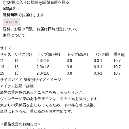
お気に入りに登録
店舗在庫を見る
500pt還元
送料無料
でお届けします
返品不可
送料、お届け日数、お届け日時指定について
返品について
サイズ
サイズ
サイズ(号)
トップ(縦×横)
トップ(高さ)
リング腕
重さ(g)
11
11
2.3×1.8
0.8
0.3-1
10.7
13
13
2.3×1.8
0.8
0.3-1
10.7
15
15
2.3×1.8
0.8
0.3-1
10.7
サイズガイド
身長別サイズイメージ
アイテム説明・詳細
漆黒の重厚感のあるオニキスをあしらったリング。
ヴィンテージ感のあるデザインは、旬の手元を演出します。
大ぶりの天然石をあしらってるため、その存在感は抜群。
単品はもちろん、重ねるのもおすすめです。
＜価格改定のお知らせ＞