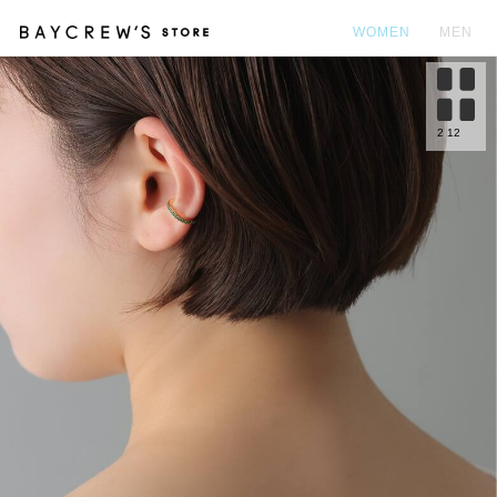
WOMEN
MEN
カ
2
12