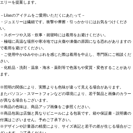
エリーを提案します。
－Lilasのアイテムをご愛用いただくにあたって－
・ジュエリーは繊細です。衝撃や摩擦・引っかかりにはお気をつけくださ
い。
・スポーツや入浴・炊事・就寝時には着用をお避けください。
・極端に高温な場所や寒冷地では火傷や凍傷の原因になる恐れがありますの
で着用を避けてください。
・ご使用中かゆみやかぶれを感じた際は着用を中止し、専門医にご相談くだ
さい。
・化粧品・洗剤・温泉・海水・薬剤等で色落ちや変質・変色することがあり
ます。
※照明の関係により、実際よりも色味が違って見える場合があります。
またパソコン・スマートフォンなどの環境により、若干製品と画像のカラー
が異なる場合もございます。
※商品の色味は、商品アップ画像をご参照ください。
※商品包装は店舗と異なりビニールによる包装です。箱や保証書・説明書の
付属はございません。予めご了承下さい。
※デザインや計量器の精度により、サイズ表記と若干の差が生じる場合がご
ざいます。ご了承ください。