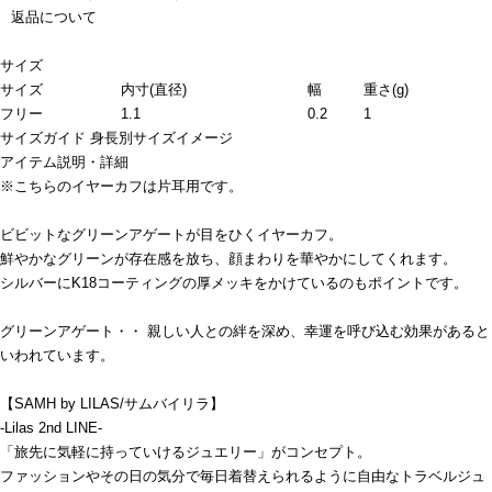
返品について
サイズ
サイズ
内寸(直径)
幅
重さ(g)
フリー
1.1
0.2
1
サイズガイド
身長別サイズイメージ
アイテム説明・詳細
※こちらのイヤーカフは片耳用です。
ビビットなグリーンアゲートが目をひくイヤーカフ。
鮮やかなグリーンが存在感を放ち、顔まわりを華やかにしてくれます。
シルバーにK18コーティングの厚メッキをかけているのもポイントです。
グリーンアゲート・・ 親しい人との絆を深め、幸運を呼び込む効果があると
いわれています。
【SAMH by LILAS/サムバイリラ】
-Lilas 2nd LINE-
「旅先に気軽に持っていけるジュエリー」がコンセプト。
ファッションやその日の気分で毎日着替えられるように自由なトラベルジュ