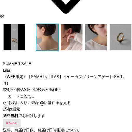
99
SUMMER SALE
Lilas
《WEB限定》【SAMH by LILAS】イヤーカフグリーンアゲート SV(片
耳)
¥
24,200
税込
¥
16,940
税込
30%OFF
カートに入れる
お気に入りに登録
店舗在庫を見る
154pt還元
送料無料
でお届けします
返品不可
送料、お届け日数、お届け日時指定について