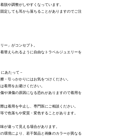
、着脱や調整がしやすくなっています。
、固定しても耳から落ちることがありますのでご注
】
エリー」がコンセプト。
日着替えられるように自由なトラベルジュエリーを
だくにあたって－
摩擦・引っかかりにはお気をつけください。
には着用をお避けください。
火傷や凍傷の原因になる恐れがありますので着用を
た際は着用を中止し、専門医にご相談ください。
剤等で色落ちや変質・変色することがあります。
色味が違って見える場合があります。
どの環境により、若干製品と画像のカラーが異なる