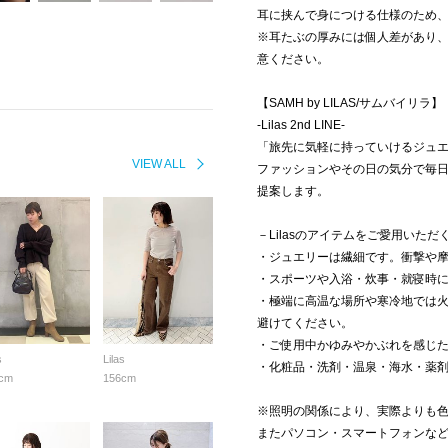
耳に挟んで身につける仕様のため
※耳たぶの厚みには個人差があり
意ください。
【SAMH by LILAS/サムバイリラ
-Lilas 2nd LINE-
「旅先に気軽に持っていけるジュ
VIEW ALL
ファッションやその日の気分で毎
提案します。
－Lilasのアイテムをご愛用いた
・ジュエリーは繊細です。衝撃や
・スポーツや入浴・炊事・就寝時
・極端に高温な場所や寒冷地では
避けてください。
・ご使用中かゆみやかぶれを感じ
s
Lilas
・化粧品・洗剤・温泉・海水・薬
cm
156cm
※照明の関係により、実際よりも
またパソコン・スマートフォンな