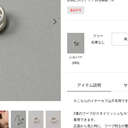
お気に入りアイテム登録数
72
返品不可
Next
フリー
再
在庫なし
シルバー
(093)
アイテム説明
サ
※こちらのイヤーカフは片耳用で
2連のフープがスタイリッシュなカ
着用できます。
正面から見た時に、フープ同士の