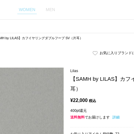
WOMEN
MEN
MH by LILAS】カフイヤリングダブルフープ SV（片耳）
お気に入りブランド
Lilas
【SAMH by LILAS】
耳）
¥
22,000
税込
400pt還元
送料無料
でお届けします
詳細