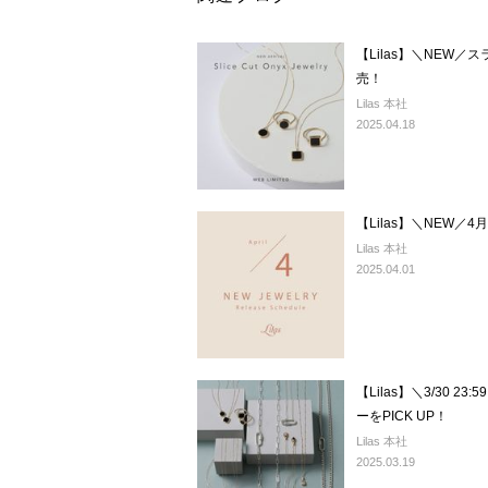
【Lilas】＼NEW
売！
Lilas 本社
2025.04.18
【Lilas】＼NEW
Lilas 本社
2025.04.01
【Lilas】＼3/30 
ーをPICK UP！
Lilas 本社
2025.03.19