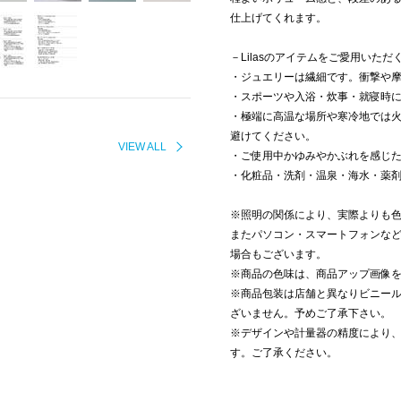
仕上げてくれます。
－Lilasのアイテムをご愛用いた
・ジュエリーは繊細です。衝撃や
・スポーツや入浴・炊事・就寝時
・極端に高温な場所や寒冷地では
避けてください。
VIEW ALL
・ご使用中かゆみやかぶれを感じ
・化粧品・洗剤・温泉・海水・薬
※照明の関係により、実際よりも
またパソコン・スマートフォンな
場合もございます。
※商品の色味は、商品アップ画像
※商品包装は店舗と異なりビニー
ざいません。予めご了承下さい。
※デザインや計量器の精度により
す。ご了承ください。