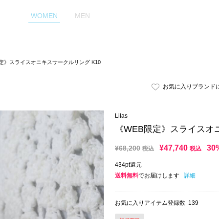
WOMEN
MEN
限定》スライスオニキスサークルリング K10
お気に入りブランド
Lilas
《WEB限定》スライスオニ
¥
47,740
30
¥
68,200
税込
税込
434pt還元
送料無料
でお届けします
詳細
お気に入りアイテム登録数
139