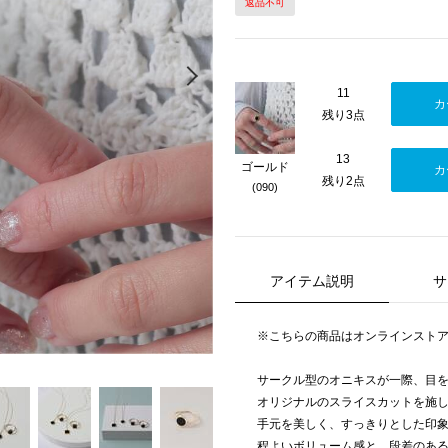
返品不可
Next
11
カ
残り3点
13
ゴールド
カ
残り2点
(090)
アイテム説明
サ
※こちらの商品はオンラインスト
サークル型のオニキスが一際、目
オリジナルのスライスカットを施
手元を美しく、すっきりとした印
程よいボリューム感と、段差のあ