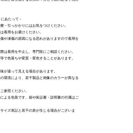
だくにあたって－
摩擦・引っかかりにはお気をつけください。
には着用をお避けください。
火傷や凍傷の原因になる恐れがありますので着用を
た際は着用を中止し、専門医にご相談ください。
剤等で色落ちや変質・変色することがあります。
色味が違って見える場合があります。
どの環境により、若干製品と画像のカラーが異なる
をご参照ください。
ルによる包装です。箱や保証書・説明書の付属はご
、サイズ表記と若干の差が生じる場合がございま