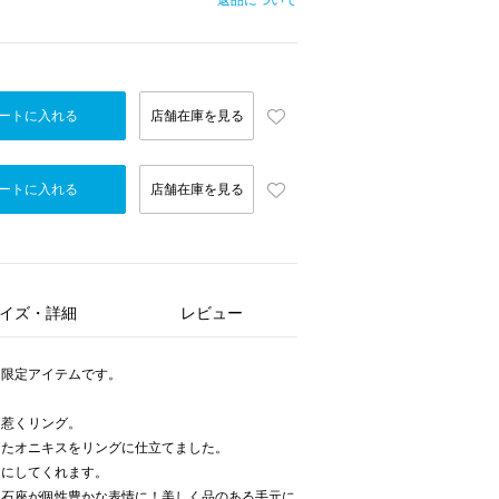
返品について
ートに入れる
店舗在庫を見る
ートに入れる
店舗在庫を見る
イズ・詳細
レビュー
ア限定アイテムです。
を惹くリング。
したオニキスをリングに仕立てました。
象にしてくれます。
る石座が個性豊かな表情に！美しく品のある手元に