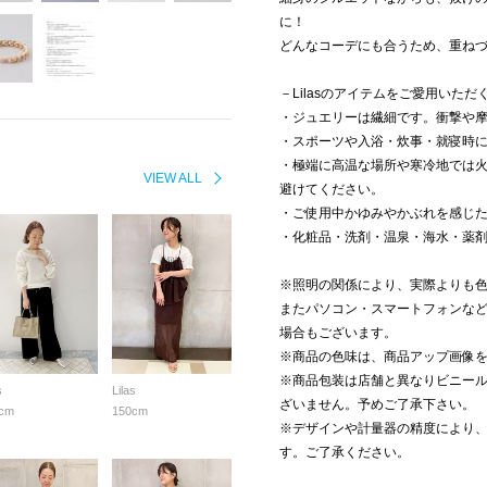
に！
どんなコーデにも合うため、重ね
－Lilasのアイテムをご愛用いた
・ジュエリーは繊細です。衝撃や
・スポーツや入浴・炊事・就寝時
・極端に高温な場所や寒冷地では
VIEW ALL
避けてください。
・ご使用中かゆみやかぶれを感じ
・化粧品・洗剤・温泉・海水・薬
※照明の関係により、実際よりも
またパソコン・スマートフォンな
場合もございます。
※商品の色味は、商品アップ画像
※商品包装は店舗と異なりビニー
s
Lilas
ざいません。予めご了承下さい。
cm
150cm
※デザインや計量器の精度により
す。ご了承ください。