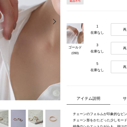
返品不可
Next
1
再
在庫なし
3
ゴールド
再
在庫なし
(090)
5
再
在庫なし
アイテム説明
サ
チェーンのフォルムが印象的なピ
チェーン形をかたどった少しモー
細身のシルエットながらも、抜け