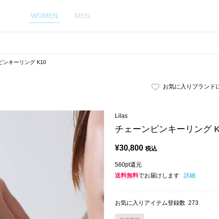
WOMEN
MEN
ンキーリング K10
お気に入りブランド
Lilas
チェーンピンキーリング K
¥
30,800
税込
560pt還元
送料無料
でお届けします
詳細
お気に入りアイテム登録数
273