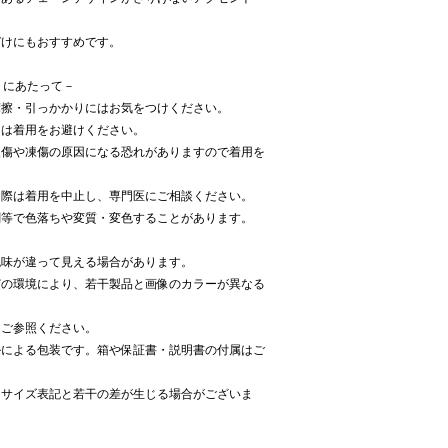
づけにもおすすめです。
だくにあたって－
摩擦・引っかかりにはお気をつけください。
には着用をお避けください。
火傷や凍傷の原因になる恐れがありますので着用を
た際は着用を中止し、専門医にご相談ください。
剤等で色落ちや変質・変色することがあります。
色味が違って見える場合があります。
どの環境により、若干製品と画像のカラーが異なる
をご参照ください。
ルによる包装です。箱や保証書・説明書の付属はご
、サイズ表記と若干の差が生じる場合がございま