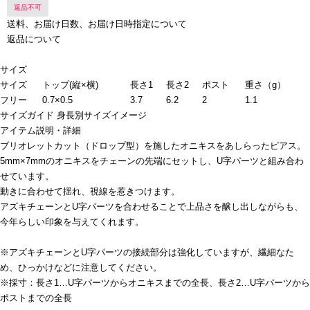
返品不可
送料、お届け日数、お届け日時指定について
返品について
サイズ
サイズ
トップ(縦×横)
長さ1
長さ2
ポスト
重さ（g）
フリー
0.7×0.5
3.7
6.2
2
1.1
サイズガイド
身長別サイズイメージ
アイテム説明・詳細
ブリオレットカット（ドロップ型）を施したオニキスをあしらったピアス。
5mm×7mmのオニキスをチェーンの先端にセットし、U字パーツと組み合わ
せています。
動きに合わせて揺れ、視線を惹きつけます。
アズキチェーンとU字パーツを合わせることで上品さを醸し出しながらも、
今年らしい印象を与えてくれます。
※アズキチェーンとU字パーツの接続部分は強化していますが、繊細なた
め、ひっかけなどに注意してください。
※採寸：長さ1…U字パーツからオニキスまでの全長、長さ2…U字パーツから
ポストまでの全長