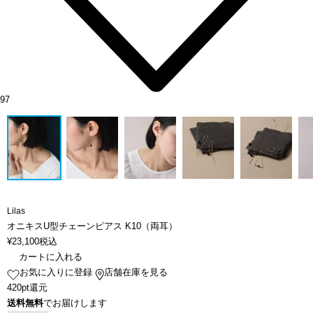
97
Lilas
オニキスU型チェーンピアス K10（両耳）
¥
23,100
税込
カートに入れる
お気に入りに登録
店舗在庫を見る
420pt還元
送料無料
でお届けします