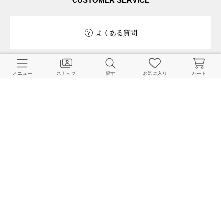
CUSTOMER SERVICE
よくある質問
メニュー
スナップ
探す
お気に入り
カート
ご利用ガイド
店舗検索
採用情報
お客様対応方針
利用規約
企業情報
個人情報保護方針
特定商取引法に基づく表記
FOLLOW US