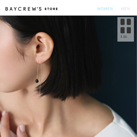
WOMEN
MEN
カ
1
11