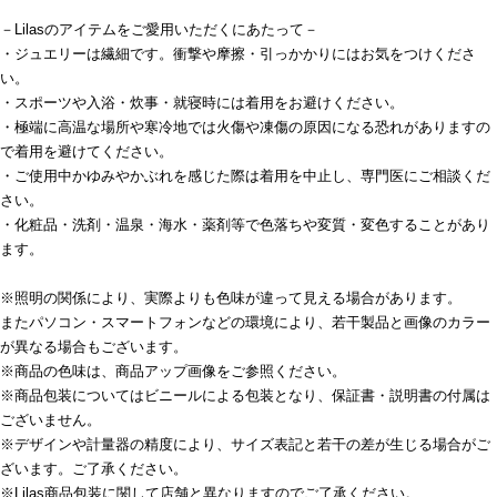
－Lilasのアイテムをご愛用いただくにあたって－
・ジュエリーは繊細です。衝撃や摩擦・引っかかりにはお気をつけくださ
い。
・スポーツや入浴・炊事・就寝時には着用をお避けください。
・極端に高温な場所や寒冷地では火傷や凍傷の原因になる恐れがありますの
で着用を避けてください。
・ご使用中かゆみやかぶれを感じた際は着用を中止し、専門医にご相談くだ
さい。
・化粧品・洗剤・温泉・海水・薬剤等で色落ちや変質・変色することがあり
ます。
※照明の関係により、実際よりも色味が違って見える場合があります。
またパソコン・スマートフォンなどの環境により、若干製品と画像のカラー
が異なる場合もございます。
※商品の色味は、商品アップ画像をご参照ください。
※商品包装についてはビニールによる包装となり、保証書・説明書の付属は
ございません。
※デザインや計量器の精度により、サイズ表記と若干の差が生じる場合がご
ざいます。ご了承ください。
※Lilas商品包装に関して店舗と異なりますのでご了承ください。