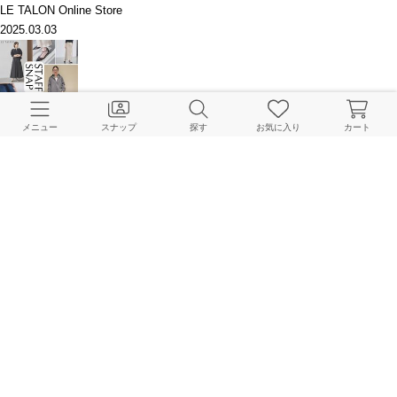
LE TALON Online Store
2025.03.03
LE TALON｜おしゃれなあの子は何履いてる？STAFF SNAP
メニュー
スナップ
探す
お気に入り
カート
LE TALON Online Store
2025.02.26
【LE TALON】先週の人気アイテム
LE TALON Online Store
2025.02.25