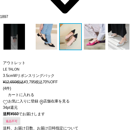
1897
アウトレット
LE TALON
3.5cmWリボンスリングバック
¥
12,650
税込
¥
3,795
税込
70%OFF
(
4件
)
カートに入れる
お気に入りに登録
店舗在庫を見る
34pt還元
送料¥660
でお届けします
返品不可
送料、お届け日数、お届け日時指定について