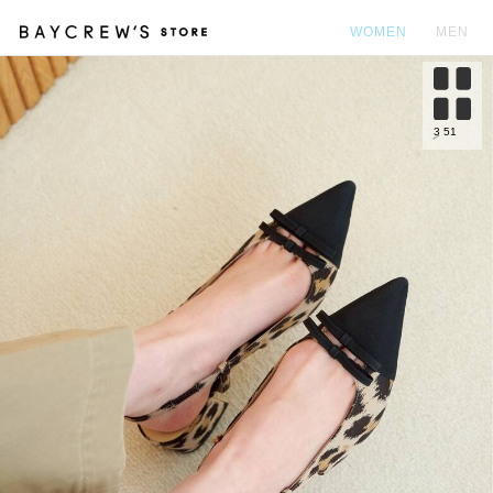
WOMEN
MEN
カ
3
51