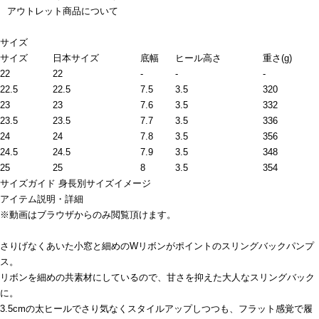
アウトレット商品について
サイズ
サイズ
日本サイズ
底幅
ヒール高さ
重さ(g)
22
22
-
-
-
22.5
22.5
7.5
3.5
320
23
23
7.6
3.5
332
23.5
23.5
7.7
3.5
336
24
24
7.8
3.5
356
24.5
24.5
7.9
3.5
348
25
25
8
3.5
354
サイズガイド
身長別サイズイメージ
アイテム説明・詳細
※動画はブラウザからのみ閲覧頂けます。
さりげなくあいた小窓と細めのWリボンがポイントのスリングバックパンプ
ス。
リボンを細めの共素材にしているので、甘さを抑えた大人なスリングバック
に。
3.5cmの太ヒールでさり気なくスタイルアップしつつも、フラット感覚で履