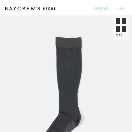
WOMEN
MEN
カ
2
12