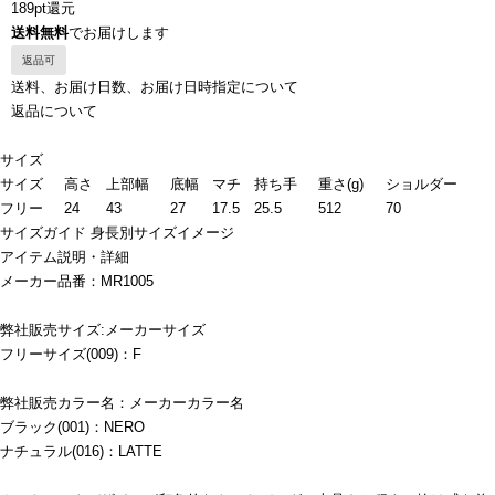
189pt還元
送料無料
でお届けします
返品可
送料、お届け日数、お届け日時指定について
返品について
サイズ
サイズ
高さ
上部幅
底幅
マチ
持ち手
重さ(g)
ショルダー
フリー
24
43
27
17.5
25.5
512
70
サイズガイド
身長別サイズイメージ
アイテム説明・詳細
メーカー品番：MR1005
弊社販売サイズ:メーカーサイズ
フリーサイズ(009)：F
弊社販売カラー名：メーカーカラー名
ブラック(001)：NERO
ナチュラル(016)：LATTE