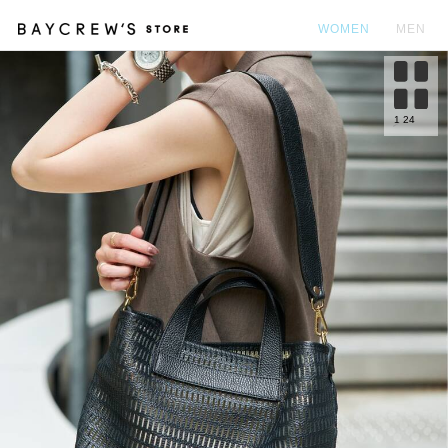
WOMEN
MEN
カ
1
24