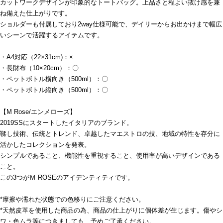
カットワークデザインが印象的なトートバッグ。上品さと程よい抜け感を兼
ね備えた仕上がりです。
ショルダーも付属しており2way仕様可能で、デイリーからお出かけまで幅広
いシーンで活躍するアイテムです。
・A4対応（22×31cm)：×
・長財布（10×20cm）：〇
・ペットボトル横向き（500ml）：〇
・ペットボトル縦向き（500ml）：〇
【M Rose/エンメローズ】
2019SSにスタートしたイタリアのブランド。
鞣し技術、伝統とトレンド、卓越したマエストロの技、地域の特性を存分に
活かしたコレクションを発表。
シンプルであること、機能性を重視すること、使用率が高いデザインである
こと。
この3つがＭ ROSEのアイデンティティです。
*摩擦や濡れた状態での色移りにご注意ください。
*天然皮革を使用した商品の為、商品の仕上がりに個体差が生じます。傷やシ
ワ・色ムラ等につきましても、予めご了承ください。