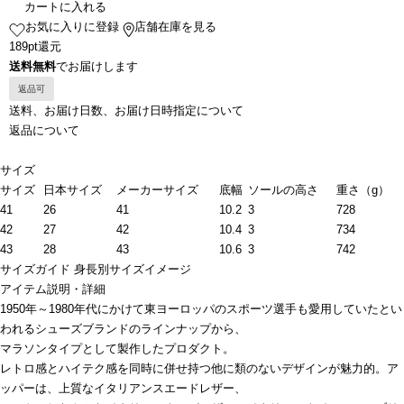
カートに入れる
お気に入りに登録
店舗在庫を見る
189pt還元
送料無料
でお届けします
返品可
送料、お届け日数、お届け日時指定について
返品について
サイズ
サイズ
日本サイズ
メーカーサイズ
底幅
ソールの高さ
重さ（g）
41
26
41
10.2
3
728
42
27
42
10.4
3
734
43
28
43
10.6
3
742
サイズガイド
身長別サイズイメージ
アイテム説明・詳細
1950年～1980年代にかけて東ヨーロッパのスポーツ選手も愛用していたとい
われるシューズブランドのラインナップから、
マラソンタイプとして製作したプロダクト。
レトロ感とハイテク感を同時に併せ持つ他に類のないデザインが魅力的。ア
ッパーは、上質なイタリアンスエードレザー、