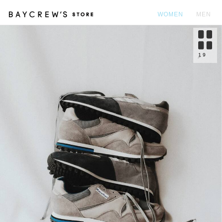
WOMEN
MEN
カ
1
9