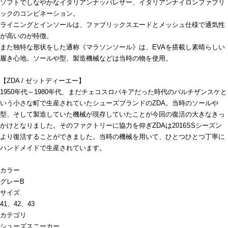
ソフトでしなやかなイタリアンナッパレザー、イタリアンナイロンファブリ
ックのコンビネーション。
ライニングとインソールは、ファブリックスエードとメッシュ仕様で通気性
が高いのが特徴。
また独特な形状をした通称《マラソンソール》は、EVAを搭載し素晴らしい
履き心地。ソールや型、製造機械などは当時の物を使用。
【ZDA / ゼットディーエー】
1950年代～1980年代、まだチェコスロバキアだった時代のパルチザンスケと
いう小さな町で生産されていたシューズブランドのZDA。当時のソールや
型、そして製造していた機械が現存していたことが今回の復活の大きなきっ
かけとなりました。そのファクトリーに協力を仰ぎZDAは2016SSシーズン
より復活することができました。当時の機械を用いて、ひとつひとつ丁寧に
ハンドメイドで生産されています。
カラー
グレーB
サイズ
41、42、43
カテゴリ
シューズ
スニーカー