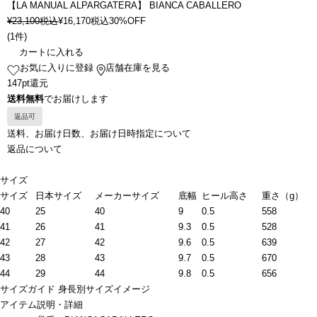
【LA MANUAL ALPARGATERA】 BIANCA CABALLERO
¥
23,100
税込
¥
16,170
税込
30%OFF
(
1件
)
カートに入れる
お気に入りに登録
店舗在庫を見る
147pt還元
送料無料
でお届けします
返品可
送料、お届け日数、お届け日時指定について
返品について
サイズ
サイズ
日本サイズ
メーカーサイズ
底幅
ヒール高さ
重さ（g）
40
25
40
9
0.5
558
41
26
41
9.3
0.5
528
42
27
42
9.6
0.5
639
43
28
43
9.7
0.5
670
44
29
44
9.8
0.5
656
サイズガイド
身長別サイズイメージ
アイテム説明・詳細