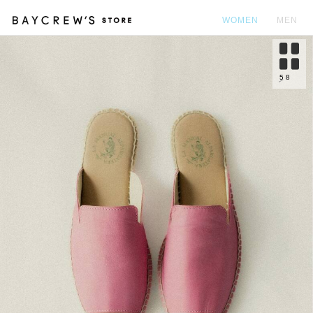
WOMEN
MEN
カ
5
8