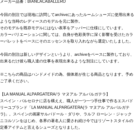
メーカー品番：BIANCACABALLERO
今回の別注では現地に訪問してarchiveにあったルームシューズに使用出来る
ような当時のレディースのモデルを元に製作。
そのモデルを既存モデルにはない表革をアッパーに仕様にしています。
カラーバリエーションに関しては、自身が色彩美学に深く影響を受けたカラ
ーパレットをベースにそのエッセンスを取り入れながら選定いたしました。
今回の別注は新しいデザインというより、archiveをベースに製作しており、
出来るだけ彼ら職人達の仕事を表現出来るような別注にしています。
※こちらの商品はハンドメイドの為、個体差が生じる商品となります。予め
ご了承ください。
【LA MANUAL ALPARGATERA/ラ マヌアル アルパルガテラ】
スペイン・バルセロナに店を構ええ、職人が一つ一つ手仕事で作るエスパド
リーユブランド「LA MANUAL ALPARGATERA(ラ マヌアル アルパルガテ
ラ)」。スペインの画家サルバドール・ダリや、ラルフ ローレン・ジャック
ニコルソンをはじめ、各界の著名人に愛され続け今ではリゾートスタイルの
定番アイテムと言えるシューズとなりました。