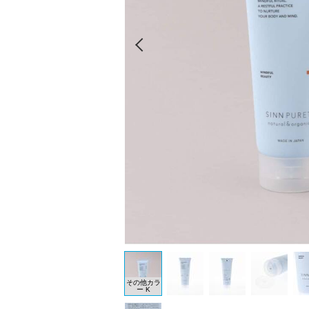
Prev
その他カラ
ー K