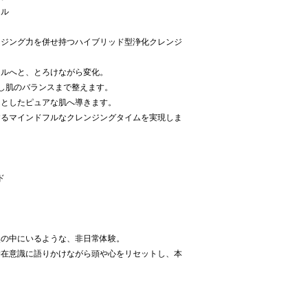
ェル
ンジング力を併せ持つハイブリッド型浄化クレンジ
イルへと、とろけながら変化。
し肌のバランスまで整えます。
んとしたピュアな肌へ導きます。
するマインドフルなクレンジングタイムを実現しま
ド
然の中にいるような、非日常体験。
潜在意識に語りかけながら頭や心をリセットし、本