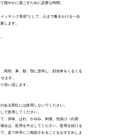
して穏やかに過ごすために必要な時間。
た”スイッチング美容”として、心まで働きかける一歩
提案します。
い。
り、両頬、鼻、額、顎に塗布し、顔全体をくるくる
ませます。
かり洗い流します。
常のある部位には使用しないでください。
意して使用してください。
って、赤味、はれ、かゆみ、刺激、色抜け（白斑
た場合は、使用を中止してください。使用を続ける
ので、皮フ科等にご相談されることをおすすめしま