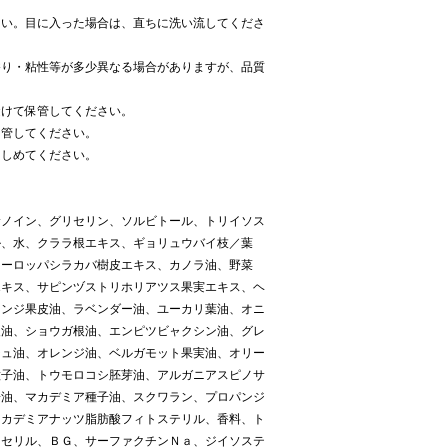
さい。目に入った場合は、直ちに洗い流してくださ
香り・粘性等が多少異なる場合がありますが、品質
避けて保管してください。
保管してください。
りしめてください。
サノイン、グリセリン、ソルビトール、トリイソス
ル、水、クララ根エキス、ギョリュウバイ枝／葉
ヨーロッパシラカバ樹皮エキス、カノラ油、野菜
エキス、サピンヅストリホリアツス果実エキス、ヘ
レンジ果皮油、ラベンダー油、ユーカリ葉油、オニ
皮油、ショウガ根油、エンピツビャクシン油、グレ
ジュ油、オレンジ油、ベルガモット果実油、オリー
種子油、トウモロコシ胚芽油、アルガニアスピノサ
子油、マカデミア種子油、スクワラン、プロパンジ
マカデミアナッツ脂肪酸フィトステリル、香料、ト
リセリル、ＢＧ、サーファクチンＮａ、ジイソステ