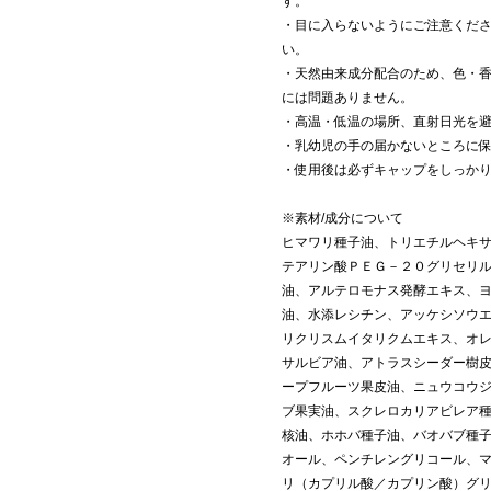
す。
・目に入らないようにご注意くだ
い。
・天然由来成分配合のため、色・
には問題ありません。
・高温・低温の場所、直射日光を
・乳幼児の手の届かないところに
・使用後は必ずキャップをしっか
※素材/成分について
ヒマワリ種子油、トリエチルヘキ
テアリン酸ＰＥＧ－２０グリセリ
油、アルテロモナス発酵エキス、
油、水添レシチン、アッケシソウ
リクリスムイタリクムエキス、オ
サルビア油、アトラスシーダー樹
ープフルーツ果皮油、ニュウコウ
ブ果実油、スクレロカリアビレア
核油、ホホバ種子油、バオバブ種
オール、ペンチレングリコール、
リ（カプリル酸／カプリン酸）グ