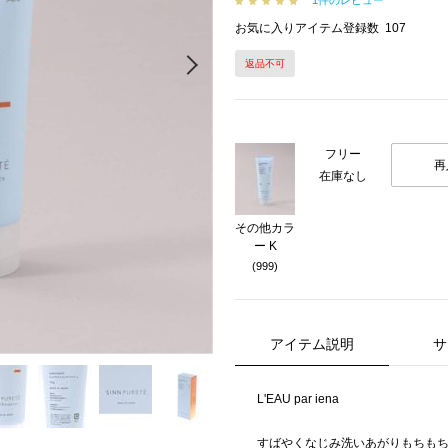
1件のレビュー
お気に入りアイテム登録数
107
Next
返品不可
フリー
再
在庫なし
その他カラ
ー K
(999)
アイテム説明
サ
L'EAU par iena
すばやくなじみ洗いあがりもちも