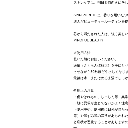
スキンケアは、明日を前向きにそ
SINN PURETEは、香りを用い
進んだビューティールーティンを
芯から満たされた人は、強く美し
MINDFUL BEAUTY
※使用方法
乾いた肌にお使いください。
適量（さくらんぼ粒大）を手にと
させながら30秒ほどやさしくなじ
最後は水、またはぬるま湯でしっ
使用上の注意
・傷やはれもの、しっしん等、異
・肌に異常が生じてないかよく注
・使用中や、使用後に日光が当た
等）や黒ずみ等の異常があらわれ
と症状が悪化することがあります