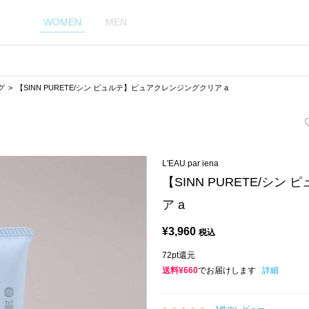
WOMEN
MEN
グ
【SINN PURETE/シン ピュルテ】ピュアクレンジングクリア a
L'EAU par iena
【SINN PURETE/シ
ア a
¥
3,960
税込
72pt還元
送料¥660
でお届けします
詳細