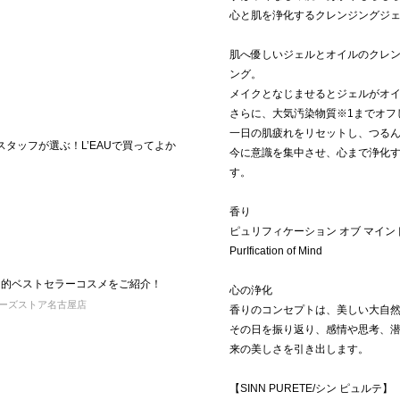
心と肌を浄化するクレンジングジ
肌へ優しいジェルとオイルのクレ
ング。
メイクとなじませるとジェルがオ
さらに、大気汚染物質※1までオフ
一日の肌疲れをリセットし、つる
Aスタッフが選ぶ！L’EAUで買ってよか
今に意識を集中させ、心まで浄化
す。
香り
ピュリフィケーション オブ マイン
PurIfication of Mind
EAU的ベストセラーコスメをご紹介！
心の浄化
ベイクルーズストア名古屋店
香りのコンセプトは、美しい大自
その日を振り返り、感情や思考、
来の美しさを引き出します。
【SINN PURETE/シン ピュルテ】