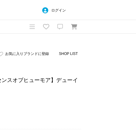
ログイン
お気に入りブランドに登録
SHOP LIST
UR/センスオブヒューモア】デューイ