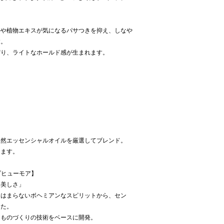
ルや植物エキスが気になるパサつきを抑え、しなや
す。
宿り、ライトなホールド感が生まれます。
天然エッセンシャルオイルを厳選してブレンド。
ります。
オブヒューモア】
い美しさ」
にはまらないボヘミアンなスピリットから、セン
した。
たものづくりの技術をベースに開発。