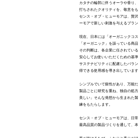
カタチの輪郭に伴うオーラや香り
打ちされたクオリティを、敬意を
センス・オブ・ヒューモアは、贅
ーモアで新しい刺激を与えるブラ
現在、日本には「オーガニックコ
「オーガニック」を謳っている商
その判断は、各企業に任されてい
安心してお使いいただくための基
サステナビリティに配慮したバラ
得できる使用感を導き出していま
シンプルでいて個性があり、万能
製品ごとに研究を重ね、独自の処
美しい」そんな発想から生まれた
練をもたらします。
センス・オブ・ヒューモアは、日
最高品質の製品づくりを通して、