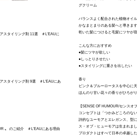
グクリーム
バランスよく配合された植物オイ
かなまとまりのある髪へと導きま
乾いた髪につけると毛髪にツヤが
スタイリング剤 11選 ＃L'EAUに
こんな方におすすめ
●髪にツヤが欲しい
●しっとりさせたい
●スタイリングに重さを出したい
香り
スタイリング剤 9選 ＃L'EAUにあ
ピンク＆ブルーロータスを中心に
ほんのり甘い花々の香りがひろが
【SENSE OF HUMOUR/センス
コンセプトは「つかみどころのな
詩的なユーモアとエレガンス、型
ス・オブ・ヒューモアは生まれま
MOUR 〟 のご紹介 ＃L'EAUにある理由
プロダクトはすべて日本の卓越し