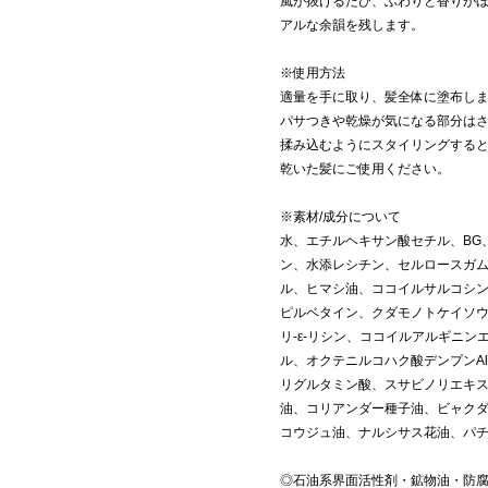
風が抜けるたび、ふわりと香りが
アルな余韻を残します。
※使用方法
適量を手に取り、髪全体に塗布し
パサつきや乾燥が気になる部分は
揉み込むようにスタイリングする
乾いた髪にご使用ください。
※素材/成分について
水、エチルヘキサン酸セチル、BG
ン、水添レシチン、セルロースガ
ル、ヒマシ油、ココイルサルコシン
ピルベタイン、クダモノトケイソウ
リ-ε-リシン、ココイルアルギニン
ル、オクテニルコハク酸デンプンA
リグルタミン酸、スサビノリエキ
油、コリアンダー種子油、ビャク
コウジュ油、ナルシサス花油、パ
◎石油系界面活性剤・鉱物油・防