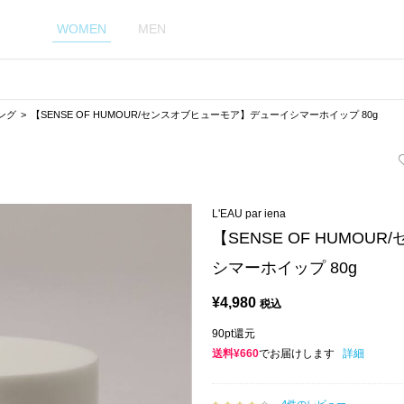
WOMEN
MEN
ング
【SENSE OF HUMOUR/センスオブヒューモア】デューイシマーホイップ 80g
L'EAU par iena
【SENSE OF HUMO
シマーホイップ 80g
¥
4,980
税込
90pt還元
送料¥660
でお届けします
詳細