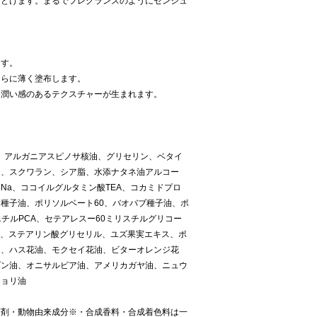
ほどけます。まるでフレグランスのようにセンシュ
ます。
さらに薄く塗布します。
と潤い感のあるテクスチャーが生まれます。
、アルガニアスピノサ核油、グリセリン、ベタイ
ム、スクワラン、シア脂、水添ナタネ油アルコー
Na、ココイルグルタミン酸TEA、コカミドプロ
種子油、ポリソルベート60、バオバブ種子油、ポ
エチルPCA、セテアレスー60ミリスチルグリコー
l、ステアリン酸グリセリル、ユズ果実エキス、ポ
ス、ハス花油、モクセイ花油、ビターオレンジ花
ダン油、オニサルビア油、アメリカガヤ油、ニュウ
チョリ油
腐剤・動物由来成分※・合成香料・合成着色料は一