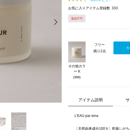
4件のレビュー
お気に入りアイテム登録数
333
返品不可
Next
フリー
カ
残り2点
その他カラ
ー K
(999)
アイテム説明
サ
L'EAU par iena
〔天然由来成分100％〕乾燥しが