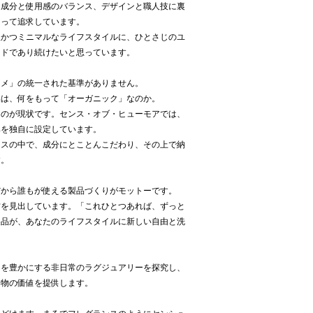
、成分と使用感のバランス、デザインと職人技に裏
もって追求しています。
沢かつミニマルなライフスタイルに、ひとさじのユ
ンドであり続けたいと思っています。
スメ」の統一された基準がありません。
品は、何をもって「オーガニック」なのか。
るのが現状です。センス・オブ・ヒューモアでは、
準を独自に設定しています。
ンスの中で、成分にとことんこだわり、その上で納
す。
だから誰もが使える製品づくりがモットーです。
方を見出しています。「これひとつあれば、ずっと
製品が、あなたのライフスタイルに新しい自由と洗
常を豊かにする非日常のラグジュアリーを探究し、
本物の価値を提供します。