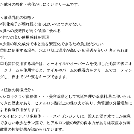
た成分の酸化・劣化がしにくいクリームです。
＜液晶乳化の特徴＞
○乳化粒子が壊れ難く油っぽいべとつきがない。
○肌への浸透性が高く保湿に優れる
○伸びの良い使用感触を実現
○少量の乳化成分で水と油を安定化できるため負担が少ない
◎肌に使用する場合、水より肌は温度が高いため浸透が良いと考えられま
す。
◎毛髪に使用する場合は、オーオイルやオーバームを使用した毛髪の後にオ
ークリームを使用すると、オイルやバームの保湿力をクリームでコーティン
グし、夜までツヤ髪をキープできます。
＜植物の特徴成分＞
○シロキクラゲ多糖体・・・美容薬膳として宮廷料理や薬膳料理に用いられ
てきた歴史があり、ヒアルロン酸以上の保水力があり、角質層水分量増加に
よる保湿作用がります。
○スイゼンジノリ多糖体・・・スイゼンジノリは、澄んだ湧き水でしか生息
できない希少なラン藻で、ヒアルロン酸の5倍の保水力があり経表皮水分蒸
散量の抑制効果が認められています。