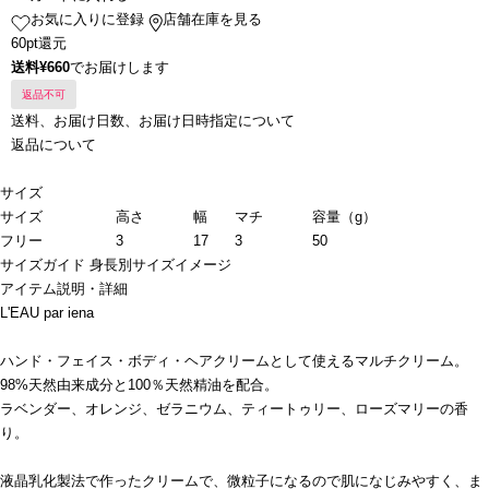
お気に入りに登録
店舗在庫を見る
60pt還元
送料¥660
でお届けします
返品不可
送料、お届け日数、お届け日時指定について
返品について
サイズ
サイズ
高さ
幅
マチ
容量（g）
フリー
3
17
3
50
サイズガイド
身長別サイズイメージ
アイテム説明・詳細
L'EAU par iena
ハンド・フェイス・ボディ・ヘアクリームとして使えるマルチクリーム。
98%天然由来成分と100％天然精油を配合。
ラベンダー、オレンジ、ゼラニウム、ティートゥリー、ローズマリーの香
り。
液晶乳化製法で作ったクリームで、微粒子になるので肌になじみやすく、ま