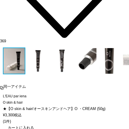
369
同一アイテム
L'EAU par iena
O skin & hair
★【O skin & hair/オースキンアンドヘア】O ・CREAM (50g)
¥
3,300
税込
(
1件
)
カートに入れる