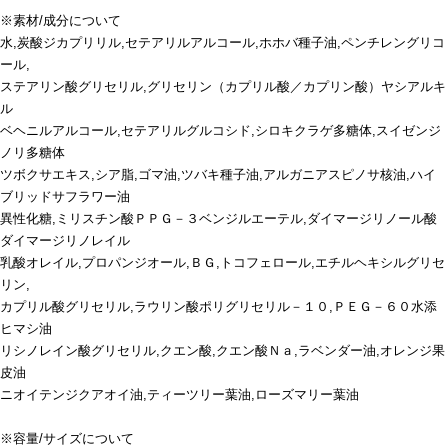
※素材/成分について
水,炭酸ジカプリリル,セテアリルアルコール,ホホバ種子油,ペンチレングリコ
ール,
ステアリン酸グリセリル,グリセリン（カプリル酸／カプリン酸）ヤシアルキ
ル
ベヘニルアルコール,セテアリルグルコシド,シロキクラゲ多糖体,スイゼンジ
ノリ多糖体
ツボクサエキス,シア脂,ゴマ油,ツバキ種子油,アルガニアスピノサ核油,ハイ
ブリッドサフラワー油
異性化糖,ミリスチン酸ＰＰＧ－３ベンジルエーテル,ダイマージリノール酸
ダイマージリノレイル
乳酸オレイル,プロパンジオール,ＢＧ,トコフェロール,エチルヘキシルグリセ
リン,
カプリル酸グリセリル,ラウリン酸ポリグリセリル－１０,ＰＥＧ－６０水添
ヒマシ油
リシノレイン酸グリセリル,クエン酸,クエン酸Ｎａ,ラベンダー油,オレンジ果
皮油
ニオイテンジクアオイ油,ティーツリー葉油,ローズマリー葉油
※容量/サイズについて