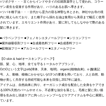
○ツボクサ・・・古くからインドやタイの伝統医薬学として使われ、コラー
ゲン産生を促進する作用があり、ハリのあるお肌へ導きます。
○ツバキ種子油・・・古代から霊力の宿る神聖な木とされ、神社やお寺の境
内に植えられており、また種子から採れる油は食用から美容まで幅広く使用
されています。エモリエント作用があり、髪に対してもしなやかで艶のある
髪に導きます。
■パラベンフリー ■フェノキシエタノールフリー ■シリコンフリー
■紫外線吸収剤フリー ■合成着色料フリー ■合成香料フリー
■鉱物油フリー ■アルコールフリー ■エタノールフリー
【O skin & hair/オースキンアンドヘア】
肌、髪、心、地球、全てを守るトータルケアブランド。
OのOという文字はorb(球体、天体、地球)、organic(植物由来)、o (酸素記
号、人、動物、植物にかかせない)の3つの要素を用いており、人と自然、動
物が美しく共存する持続可能な未来を目指し2017年に誕生。
アイテムは、自然由来に拘り、オーガニック成分を配合した全身をケアでき
る100%天然のバームやオイル、不必要な油分を落とし、毛根と髪に良い循
環を生み出し頭皮ケアに拘ったシャンプーなどケアアイテムを中心に展開し
ています。