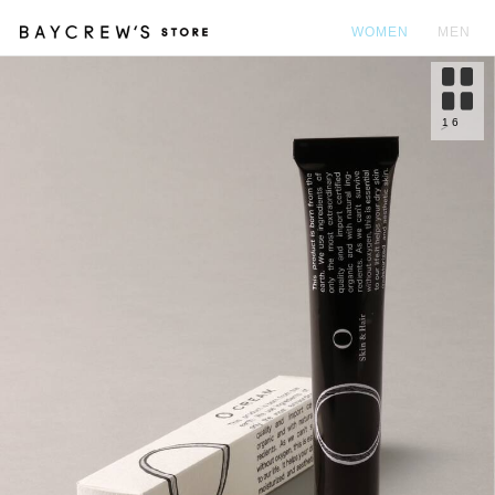
WOMEN
MEN
カ
1
6