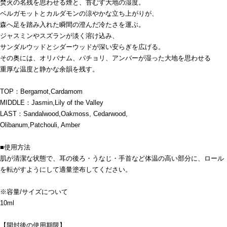
焚火の名残を思わせる煙と、苔むす大地の湿度。
ベルガモットとカルダモンの涼やかな立ち上がりが、
森へ足を踏み入れた瞬間の澄んだ冷たさを運ぶ。
ジャスミンやスズランが淡く溶け込み、
サンダルウッドとシダーウッドが深い安らぎを広げる。
その奥には、オリバナム、パチョリ、アンバーが湿った大地を思わせる
重厚な温度と静かな余韻を残す。
TOP：Bergamot,Cardamom
MIDDLE：Jasmin,Lily of the Valley
LAST：Sandalwood,Oakmoss, Cedarwood,
Olibanum,Patchouli, Amber
■使用方法
肌が清潔な状態で、耳の後ろ・うなじ・手首など体温の高い部分に、ロール
を転がすようにして適量塗布してください。
※容量/サイズについて
10ml
【開封後の使用期限】