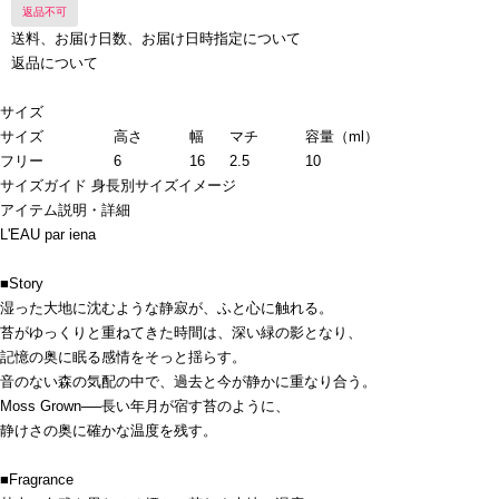
返品不可
送料、お届け日数、お届け日時指定について
返品について
サイズ
サイズ
高さ
幅
マチ
容量（ml）
フリー
6
16
2.5
10
サイズガイド
身長別サイズイメージ
アイテム説明・詳細
L'EAU par iena
■Story
湿った大地に沈むような静寂が、ふと心に触れる。
苔がゆっくりと重ねてきた時間は、深い緑の影となり、
記憶の奥に眠る感情をそっと揺らす。
音のない森の気配の中で、過去と今が静かに重なり合う。
Moss Grown──長い年月が宿す苔のように、
静けさの奥に確かな温度を残す。
■Fragrance