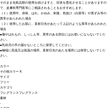
そのまま化粧品類の使用を続けますと、症状を悪化させることがありますの
で、皮膚科専門医等にご相談されることをおすすめします。
（１）使用中、赤味、はれ、かゆみ、刺激、色抜け（白斑等）や黒ずみ等の
異常があらわれた場合
（２）使用したお肌に、直射日光があたって上記のような異常があらわれた
場合
●傷やはれもの、しっしん等、異常のある部位にはお使いにならないでくだ
さい。
●乳幼児の手の届かないところに保管してください。
●極端に高温又は低温の場所、直射日光のあたる場所には保管しないでくだ
さい。
カラー
その他カラー K
サイズ
フリー
カテゴリ
フレグランス
フレグランス
素材
-