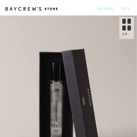
WOMEN
MEN
カ
1
8