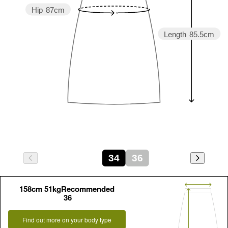
Hip
87cm
Length
85.5cm
34
36
158cm 51kgRecommended
36
Find out more on your body type