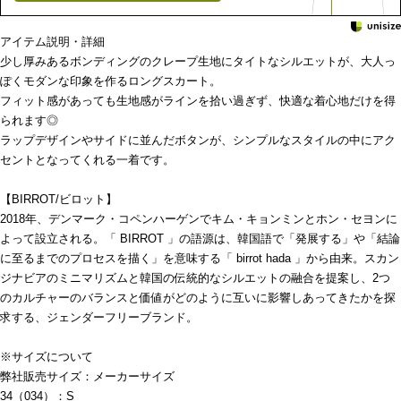
アイテム説明・詳細
少し厚みあるボンディングのクレープ生地にタイトなシルエットが、大人っ
ぽくモダンな印象を作るロングスカート。
フィット感があっても生地感がラインを拾い過ぎず、快適な着心地だけを得
られます◎
ラップデザインやサイドに並んだボタンが、シンプルなスタイルの中にアク
セントとなってくれる一着です。
【BIRROT/ビロット】
2018年、デンマーク・コペンハーゲンでキム・キョンミンとホン・セヨンに
よって設立される。「 BIRROT 」の語源は、韓国語で「発展する」や「結論
に至るまでのプロセスを描く」を意味する「 birrot hada 」から由来。スカン
ジナビアのミニマリズムと韓国の伝統的なシルエットの融合を提案し、2つ
のカルチャーのバランスと価値がどのように互いに影響しあってきたかを探
求する、ジェンダーフリーブランド。
※サイズについて
弊社販売サイズ：メーカーサイズ
34（034）：S