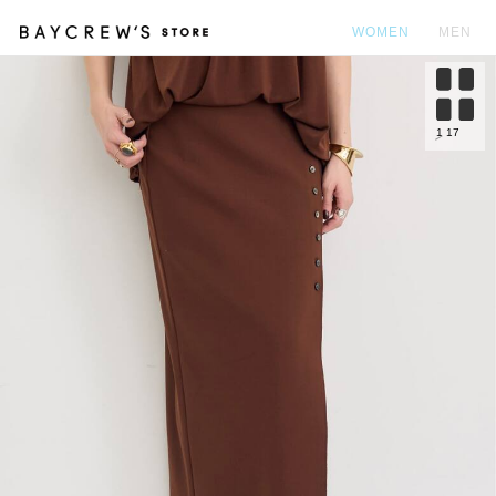
WOMEN
MEN
カ
1
17