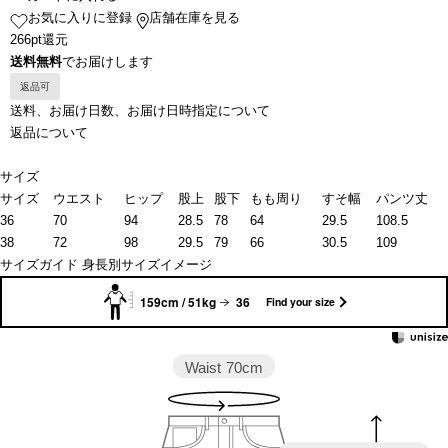
お気に入りに登録
店舗在庫を見る
266pt還元
送料無料
でお届けします
返品可
送料、お届け日数、お届け日時指定について
返品について
サイズ
サイズ
ウエスト
ヒップ
股上
股下
もも周り
すそ幅
パンツ丈
36
70
94
28.5
78
64
29.5
108.5
38
72
98
29.5
79
66
30.5
109
サイズガイド
身長別サイズイメージ
159cm / 51kg
36
Find your size
Waist
70cm