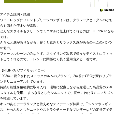
アイテム説明・詳細
ワイドレッグにフロントプリーツのデザインは、クラシックとモダンのどち
らも備えた佇まいが素敵。
どんなスタイルもクリーンでミニマルに仕上げてくれるのは"FILIPPA K"なら
では。
きちんと感がありながら、穿くと意外とリラックス感があるのもこのパンツ
の魅力。
フォーマルシーンのみならず、スタイリング次第で様々なテイストにフィッ
トしてくれるので、トレンドに関係なく長く愛用出来る一着です。
【FILIPPA K/フィリッパ コー】
1993年に設立されたストックホルムのブランド。2年前にCEOが変わりブラ
ンドリニューアルしています。
持続可能性を積極的に取り入れ、環境に配慮しながら厳選した高品質のテキ
スタイルを使用。 すっきりとしたシルエットで、長年にわたりミニマリズム
を推進しています。
キレのあるテーラリングと控えめなディテールが特徴で、Tシャツやレギン
ス、たっぷりとしたニットやストラクチャードなブレザーなどの定番アイテ