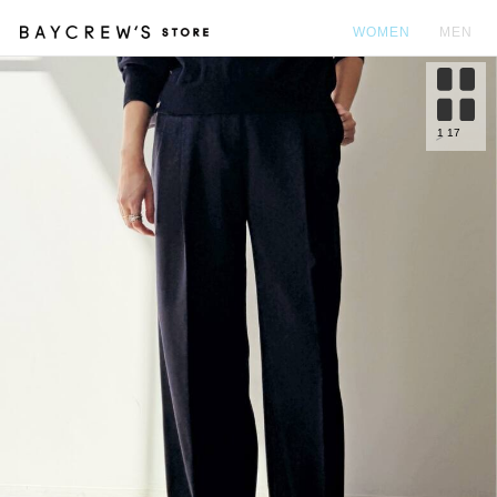
WOMEN
MEN
カ
1
17