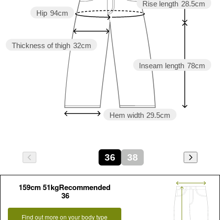
Rise length
28.5cm
Hip
94cm
Thickness of thigh
32cm
Inseam length
78cm
Hem width
29.5cm
36
38
159cm 51kgRecommended
36
Find out more on your body type