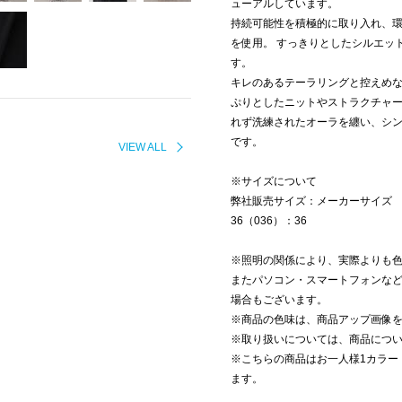
ューアルしています。
持続可能性を積極的に取り入れ、
を使用。 すっきりとしたシルエッ
す。
キレのあるテーラリングと控えめな
ぷりとしたニットやストラクチャ
れず洗練されたオーラを纏い、シ
です。
VIEW ALL
※サイズについて
弊社販売サイズ：メーカーサイズ
36（036）：36
※照明の関係により、実際よりも
またパソコン・スマートフォンな
場合もございます。
※商品の色味は、商品アップ画像
※取り扱いについては、商品につ
※こちらの商品はお一人様1カラー
ます。