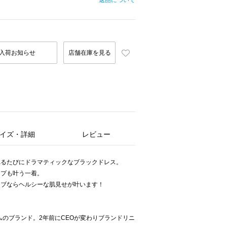
返品について
入荷お知らせ
店舗在庫を見る
イズ・詳細
レビュー
れるたびにドラマティックなブラックドレス。
ップも叶う一着。
ーブならヘルシーな肌見せが叶います！
ムのブランド。2年前にCEOが変わりブランドリニ