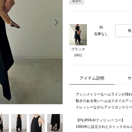
返品可
Next
36
再
在庫なし
ブラック
(001)
アイテム説明
サ
アシンメトリーなヘムラインが揺
動きのある長いヘムはスタイルア
ドレッシーながらアメリカンスリ
【FILIPPA K/フィリッパ コー】
1993年に設立されたストックホル