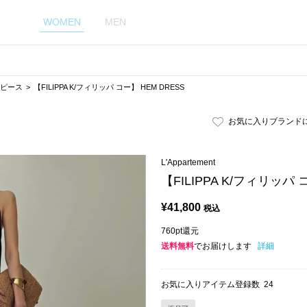
WOMEN
MEN
ピース
【FILIPPA K/フィリッパ コー】 HEM DRESS
お気に入りブランド
L'Appartement
【FILIPPA K/フィリッパ 
¥
41,800
税込
760pt還元
送料無料
でお届けします
詳細
お気に入りアイテム登録数
24