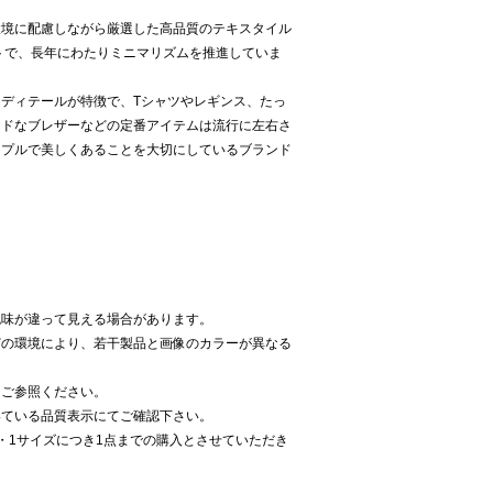
環境に配慮しながら厳選した高品質のテキスタイル
トで、長年にわたりミニマリズムを推進していま
ディテールが特徴で、Tシャツやレギンス、たっ
ードなブレザーなどの定番アイテムは流行に左右さ
ンプルで美しくあることを大切にしているブランド
色味が違って見える場合があります。
どの環境により、若干製品と画像のカラーが異なる
をご参照ください。
いている品質表示にてご確認下さい。
・1サイズにつき1点までの購入とさせていただき