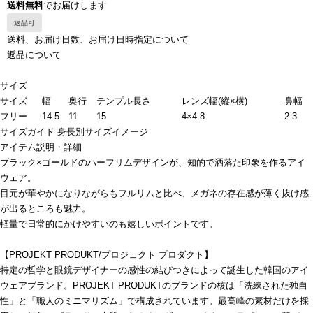
送料無料
でお届けします
返品可
送料、お届け日数、お届け日時指定について
返品について
サイズ
サイズ
幅
奥行
テンプル長さ
レンズ幅(縦×横)
鼻幅
フリー
14.5
11
15
4×4.8
2.3
サイズガイド
身長別サイズイメージ
アイテム説明・詳細
ブラック×ゴールドのハーフリムデザインが、知的で洒落た印象を作るアイ
ウェア。
目元が華やかになりながらもフルリムと比べ、メガネの存在感が薄く抜け感
が出るところも魅力。
軽量で日常的にかけやすいのも嬉しいポイントです。
【PROJEKT PRODUKT/プロジェクト プロダクト】
特定の哲学と眼鏡デザイナーの感性の結びつきによって誕生した韓国のアイ
ウェアブランド。PROJEKT PRODUKTのブランドの核は「洗練された独自
性」と「職人のミニマリズム」で構成されています。最高峰の素材だけを採