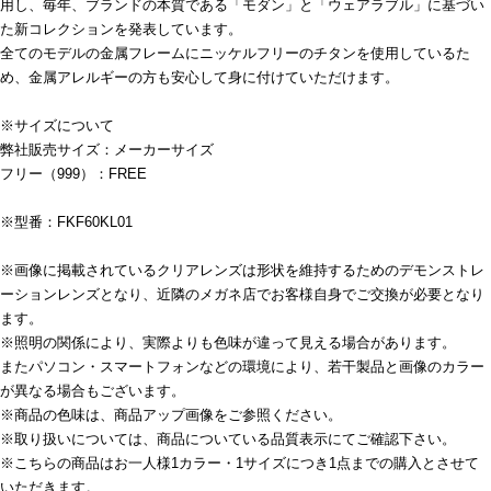
用し、毎年、ブランドの本質である「モダン」と「ウェアラブル」に基づい
た新コレクションを発表しています。
全てのモデルの金属フレームにニッケルフリーのチタンを使用しているた
め、金属アレルギーの方も安心して身に付けていただけます。
※サイズについて
弊社販売サイズ：メーカーサイズ
フリー（999）：FREE
※型番：FKF60KL01
※画像に掲載されているクリアレンズは形状を維持するためのデモンストレ
ーションレンズとなり、近隣のメガネ店でお客様自身でご交換が必要となり
ます。
※照明の関係により、実際よりも色味が違って見える場合があります。
またパソコン・スマートフォンなどの環境により、若干製品と画像のカラー
が異なる場合もございます。
※商品の色味は、商品アップ画像をご参照ください。
※取り扱いについては、商品についている品質表示にてご確認下さい。
※こちらの商品はお一人様1カラー・1サイズにつき1点までの購入とさせて
いただきます。