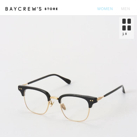
WOMEN
MEN
カ
1
8