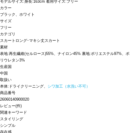
モデルサイズ:身長:163cm 着用サイズ:フリー
カラー
ブラック、ホワイト
サイズ
フリー
カテゴリ
スカート
ロング･マキシ丈スカート
素材
表地:再生繊維(セルロース)55%、ナイロン45% 裏地:ポリエステル97%、ポ
リウレタン3%
生産国
中国
取扱い
本体:ドライクリーニング、
シワ加工（水洗い不可）
商品番号
26060140900020
レビュー
(
件)
関連キーワード
スタイリング
シンプル
存在感