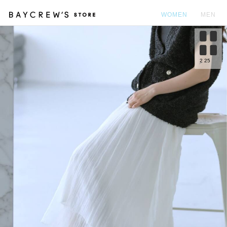
WOMEN
MEN
カ
2
25