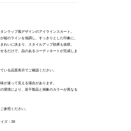
ボタンラップ風デザインのアイラインスカート。
ンが縦のラインを強調し、すっきりとした印象に。
もきれいに決まり、スタイルアップ効果も抜群。
わせるだけで、品のあるコーディネートが完成しま
いている品質表示でご確認ください。
色味が違って見える場合があります。
どの環境により、若干製品と画像のカラーが異なる
をご参照ください。
イズ：38