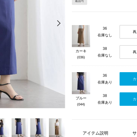
返品可
Next
36
再
在庫なし
38
カーキ
再
在庫なし
(036)
36
カ
在庫あり
38
ブルー
カ
在庫あり
(044)
アイテム説明
サ