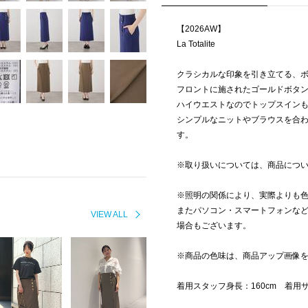
【2026AW】
La Totalite
クラシカルな印象を引き立てる、
フロントに施されたゴールドボタ
ハイウエストなのでトップスイン
シンプルなニットやブラウスを合
す。
※取り扱いについては、商品につ
※照明の関係により、実際よりも
またパソコン・スマートフォンな
VIEW ALL
場合もございます。
※商品の色味は、商品アップ画像
着用スタッフ身長：160cm 着用サ