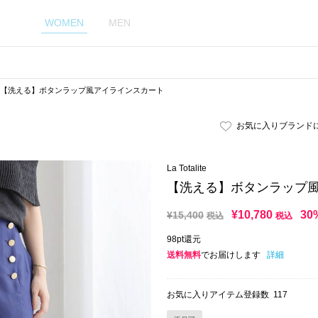
WOMEN
MEN
【洗える】ボタンラップ風アイラインスカート
お気に入りブランド
La Totalite
【洗える】ボタンラップ
¥
10,780
30
¥
15,400
税込
税込
98pt還元
送料無料
でお届けします
詳細
お気に入りアイテム登録数
117