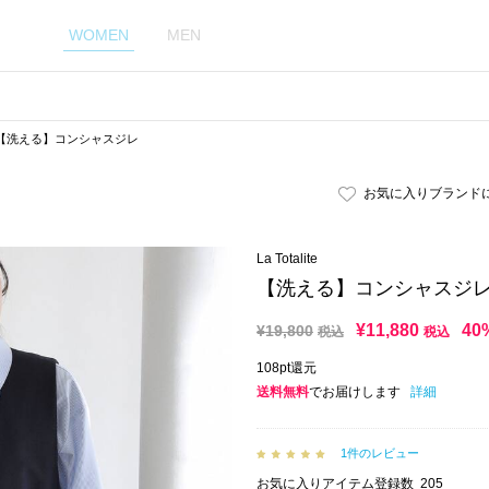
WOMEN
MEN
【洗える】コンシャスジレ
お気に入りブランド
La Totalite
【洗える】コンシャスジ
¥
11,880
40
¥
19,800
税込
税込
108pt還元
送料無料
でお届けします
詳細
1件のレビュー
お気に入りアイテム登録数
205