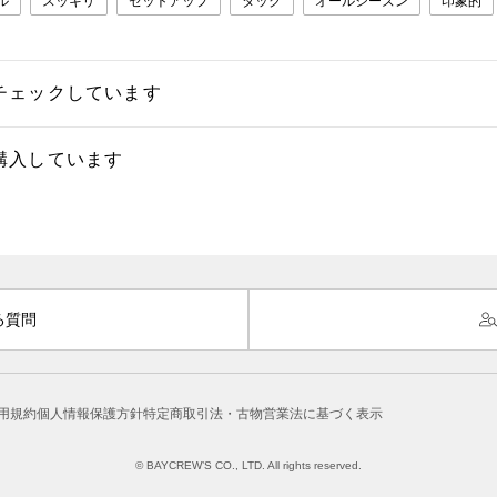
ル
スッキリ
セットアップ
タック
オールシーズン
印象的
チェックしています
購入しています
る質問
用規約
個人情報保護方針
特定商取引法・古物営業法に基づく表示
© BAYCREW’S CO., LTD. All rights reserved.