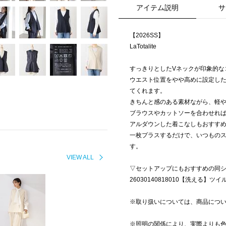
アイテム説明
サ
【2026SS】
LaTotalite
すっきりとしたVネックが印象的な
ウエスト位置をやや高めに設定し
てくれます。
きちんと感のある素材ながら、軽
ブラウスやカットソーを合わせれ
アルダウンした着こなしもおすす
一枚プラスするだけで、いつもの
す。
VIEW ALL
▽セットアップにもおすすめの同
26030140818010【洗える】
※取り扱いについては、商品につ
※照明の関係により、実際よりも