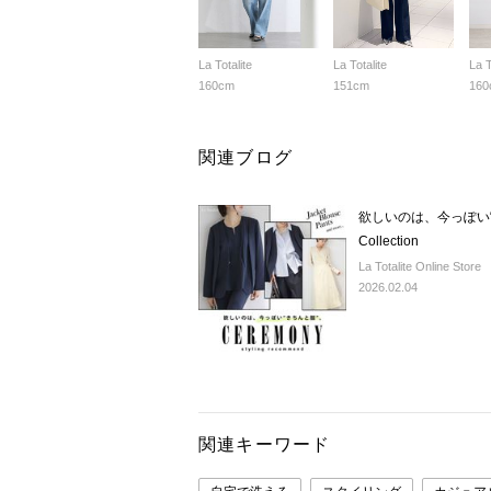
La Totalite
La Totalite
La T
160cm
151cm
160
関連ブログ
欲しいのは、今っぽい“きち
Collection
La Totalite Online Store
2026.02.04
関連キーワード