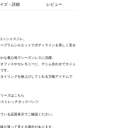
イズ・詳細
レビュー
コンシャスジレ。
たペプラムシルエットでボディラインを美しく見せ
やかな着心地でシーズンレスに活躍。
ばオフィスやセレモニーに、デニム合わせでカジュ
めです。
スタイリングを格上げしてくれる万能アイテムで
シリーズはこちら
ツイルストレッチタックパンツ
いている品質表示でご確認ください。
色味が違って見える場合があります。