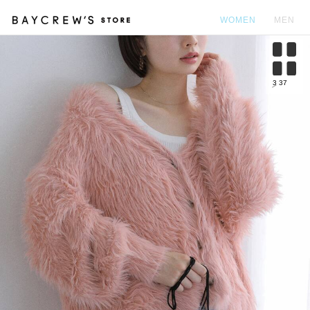
WOMEN
MEN
カ
3
37