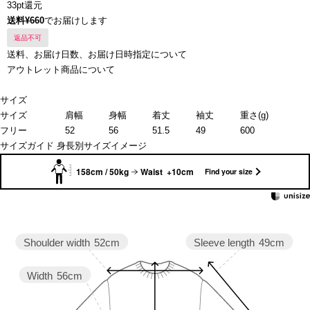
33pt還元
送料¥660
でお届けします
返品不可
送料、お届け日数、お届け日時指定について
アウトレット商品について
サイズ
サイズ
肩幅
身幅
着丈
袖丈
重さ(g)
フリー
52
56
51.5
49
600
サイズガイド
身長別サイズイメージ
158cm / 50kg
Waist +10cm
Find your size
Sleeve length
49cm
Shoulder width
52cm
Width
56cm