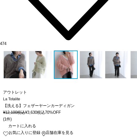
474
アウトレット
La Totalite
【洗える】フェザーヤーンカーディガン
¥
12,100
税込
¥
3,630
税込
70%OFF
(
1件
)
カートに入れる
お気に入りに登録
店舗在庫を見る