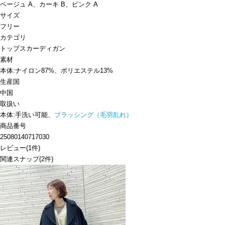
ベージュ A、カーキ B、ピンク A
サイズ
フリー
カテゴリ
トップス
カーディガン
素材
本体:ナイロン87%、ポリエステル13%
生産国
中国
取扱い
本体:手洗い可能、
ブラッシング（毛羽乱れ）
商品番号
25080140717030
レビュー
(
1
件)
関連スナップ
(2件)