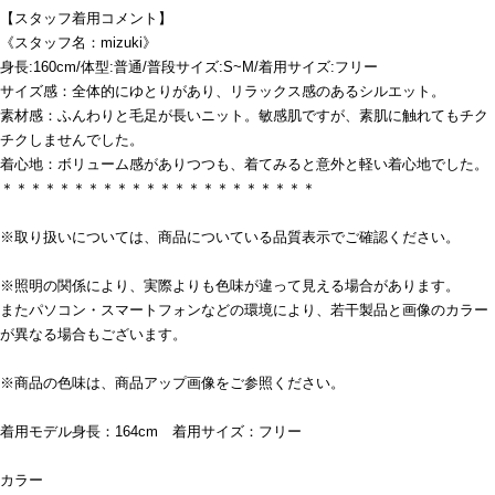
【スタッフ着用コメント】
《スタッフ名：mizuki》
身長:160cm/体型:普通/普段サイズ:S~M/着用サイズ:フリー
サイズ感：全体的にゆとりがあり、リラックス感のあるシルエット。
素材感：ふんわりと毛足が長いニット。敏感肌ですが、素肌に触れてもチク
チクしませんでした。
着心地：ボリューム感がありつつも、着てみると意外と軽い着心地でした。
＊＊＊＊＊＊＊＊＊＊＊＊＊＊＊＊＊＊＊＊＊＊
※取り扱いについては、商品についている品質表示でご確認ください。
※照明の関係により、実際よりも色味が違って見える場合があります。
またパソコン・スマートフォンなどの環境により、若干製品と画像のカラー
が異なる場合もございます。
※商品の色味は、商品アップ画像をご参照ください。
着用モデル身長：164cm 着用サイズ：フリー
カラー