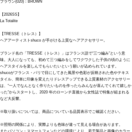
ブラウン(020)：BROWN
【2026SS】
La Totalite
【TRESSE（トレス）】
ヘアアーティストshuco が手がける上質なヘアアクセサリー。
ブランド名の「TRESSE（トレス）」はフランス語で“三つ編み”という意
味。大人になっても、初めて三つ編みをしてワクワクした子供の頃のように
ヘアスタイルを楽しんでもらいたいという願いが込められています。
shucoがフランス・パリで目にしてきた風景や色彩が反映された色やテキス
タイル、簡単に印象を変えたりドレスアップできる上質素材のアクセサリー
は、“一人でなんとなく作りたいものを作ったらみんなが喜んでくれて嬉しか
った”からスタートし、2020 年のローンチ直後から女性誌で特集が組まれる
など大反響。
※取り扱いについては、商品についている品質表示でご確認ください。
※照明の関係により、実際よりも色味が違って見える場合があります。
またパソコン・スマートフォンなどの環境により、若干製品と画像のカラー