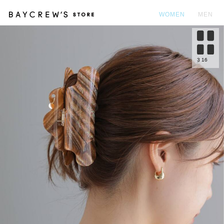
WOMEN
MEN
カ
3
16