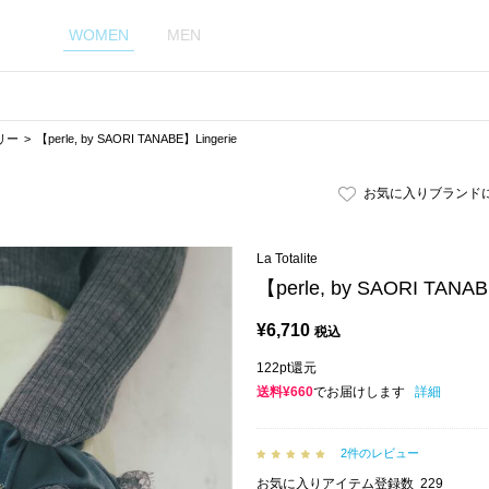
WOMEN
MEN
リー
【perle, by SAORI TANABE】Lingerie
お気に入りブランド
La Totalite
【perle, by SAORI TANAB
¥
6,710
税込
122pt還元
送料¥660
でお届けします
詳細
2件のレビュー
お気に入りアイテム登録数
229