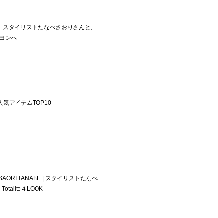
yager スタイリストたなべさおりさんと、
ヨンへ
週の人気アイテムTOP10
y SAORI TANABE | スタイリストたなべ
talite４LOOK