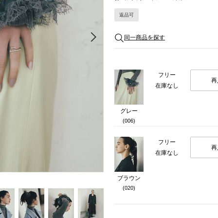
返品可
Next
同一商品を探す
フリー
再
在庫なし
グレー
(006)
フリー
再
在庫なし
ブラウン
(020)