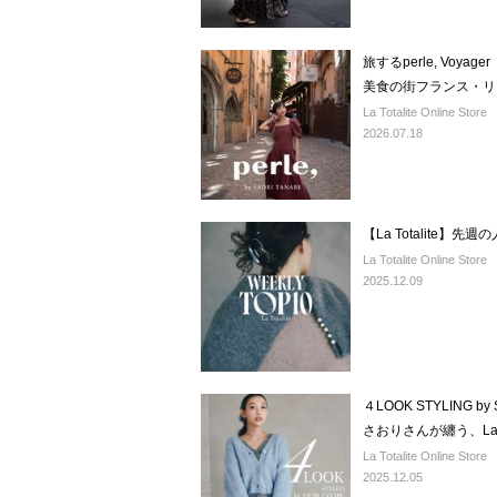
旅するperle, Vo
美食の街フランス・リ
La Totalite Online Store
2026.07.18
【La Totalite】先
La Totalite Online Store
2025.12.09
４LOOK STYLING b
さおりさんが纏う、La To
La Totalite Online Store
2025.12.05