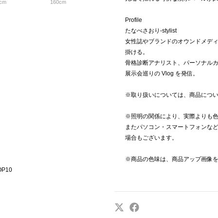
cm
160cm
Profile
たなべさおり-stylist
女性誌やブランドのオウンドメデ
掛ける。
骨格診断アナリスト、パーソナルカラ
展示会巡りの Vlog を発信。
※取り扱いについては、商品につ
※照明の関係により、実際よりも
またパソコン・スマートフォンな
場合もございます。
※商品の色味は、商品アップ画像
P10