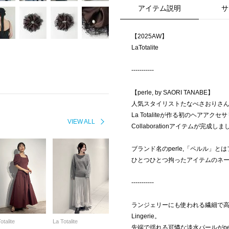
アイテム説明
サ
【2025AW】
LaTotalite
-----------
【perle, by SAORI TANABE】
人気スタイリストたなべさおりさ
La Totaliteが作る初のヘアアクセ
VIEW ALL
Collaborationアイテムが完成し
ブランド名のperle,「ペルル」と
ひとつひとつ拘ったアイテムのネ
-----------
ランジェリーにも使われる繊細で
Lingerie。
otalite
La Totalite
先端で揺れる可憐な淡水パールがper