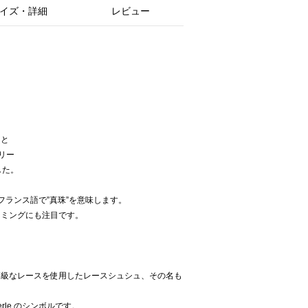
イズ・詳細
レビュー
んと
サリー
ました。
はフランス語で”真珠”を意味します。
ーミングにも注目です。
高級なレースを使用したレースシュシュ、その名も
le,のシンボルです。