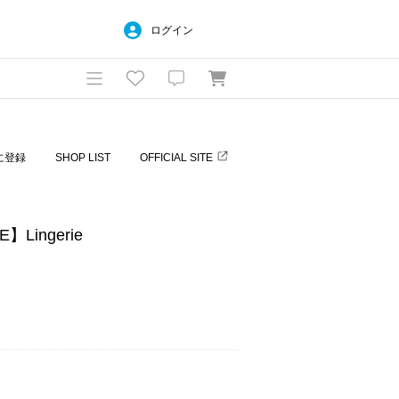
ログイン
に登録
SHOP LIST
OFFICIAL SITE
E】Lingerie