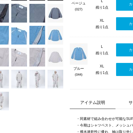
L
ベージュ
カ
残り1点
(027)
XL
カ
残り1点
L
カ
残り1点
XL
ブルー
カ
残り1点
(044)
アイテム説明
サ
・同素材で組み合わせが可能なSUPP
・今期はシャツベスト、メッシュ
・撥水速乾性に優れ、袖は取り外し