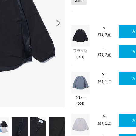
返品可
Next
M
カ
残り2点
L
ブラック
カ
残り2点
(001)
XL
カ
残り1点
グレー
(006)
M
カ
残り1点