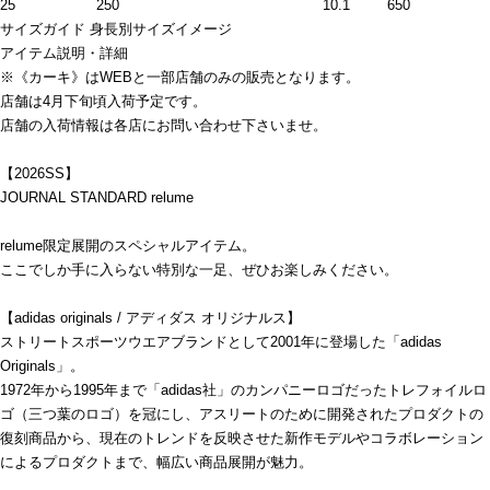
25
250
10.1
650
サイズガイド
身長別サイズイメージ
アイテム説明・詳細
※《カーキ》はWEBと一部店舗のみの販売となります。
店舗は4月下旬頃入荷予定です。
店舗の入荷情報は各店にお問い合わせ下さいませ。
【2026SS】
JOURNAL STANDARD relume
relume限定展開のスペシャルアイテム。
ここでしか手に入らない特別な一足、ぜひお楽しみください。
【adidas originals / アディダス オリジナルス】
ストリートスポーツウエアブランドとして2001年に登場した「adidas
Originals」。
1972年から1995年まで「adidas社」のカンパニーロゴだったトレフォイルロ
ゴ（三つ葉のロゴ）を冠にし、アスリートのために開発されたプロダクトの
復刻商品から、現在のトレンドを反映させた新作モデルやコラボレーション
によるプロダクトまで、幅広い商品展開が魅力。