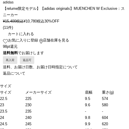
adidas
【relume限定モデル】【adidas originals】MUENCHEN W Exclusive：ス
ニーカー
¥
15,400
税込
¥
10,780
税込
30%OFF
(
11件
)
カートに入れる
お気に入りに登録
店舗在庫を見る
98pt還元
送料無料
でお届けします
再入荷
返品可
送料、お届け日数、お届け日時指定について
返品について
サイズ
サイズ
メーカーサイズ
底幅
重さ(g)
22.5
225
9.5
574
23
230
9.6
580
23.5
235
-
-
24
240
9.8
604
24.5
245
9.9
620