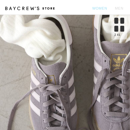
WOMEN
MEN
カ
2
41