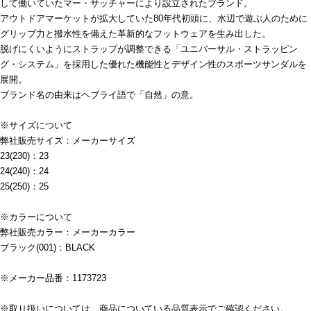
して働いていたマー・サッチャーにより設立されたブランド。
アウトドアマーケットが拡大していた80年代初頭に、水辺で遊ぶ人のために
グリップ力と撥水性を備えた革新的なフットウェアを生み出した。
脱げにくいようにストラップが調整できる「ユニバーサル・ストラッピン
グ・システム」を採用した優れた機能性とデザイン性のスポーツサンダルを
展開。
ブランド名の由来はヘブライ語で「自然」の意。
※サイズについて
弊社販売サイズ：メーカーサイズ
23(230)：23
24(240)：24
25(250)：25
※カラーについて
弊社販売カラー：メーカーカラー
ブラック(001)：BLACK
※メーカー品番：1173723
※取り扱いについては、商品についている品質表示でご確認ください。