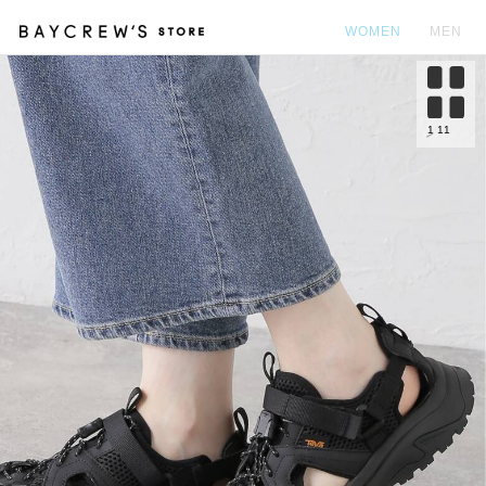
WOMEN
MEN
カ
1
11