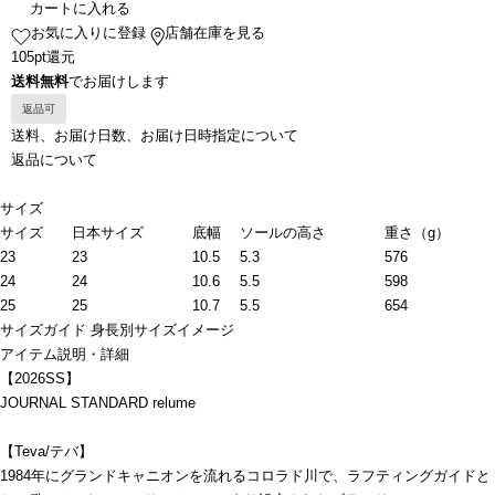
カートに入れる
お気に入りに登録
店舗在庫を見る
105pt還元
送料無料
でお届けします
返品可
送料、お届け日数、お届け日時指定について
返品について
サイズ
サイズ
日本サイズ
底幅
ソールの高さ
重さ（g）
23
23
10.5
5.3
576
24
24
10.6
5.5
598
25
25
10.7
5.5
654
サイズガイド
身長別サイズイメージ
アイテム説明・詳細
【2026SS】
JOURNAL STANDARD relume
【Teva/テバ】
1984年にグランドキャニオンを流れるコロラド川で、ラフティングガイドと