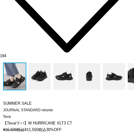
194
SUMMER SALE
JOURNAL STANDARD relume
Teva
【Teva/テバ】W HURRICANE XLT3 CT
¥
16,500
税込
¥
11,550
税込
30%OFF