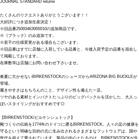
JOURNAL STANDARD relume
たくさんのリクエストありがとうございます！！
大好評につき追加生産決定！
※旧品番25093463005010の追加商品です。
※《ブラック》のみ追加です。
※若干の仕様変更がある場合もございます。
※旧品番はすでに店舗に入荷している品番と、今後入荷予定の品番を混在し
て掲載しております。
在庫数等は店舗にお問い合わせ下さいませ。
春夏に欠かせないBIRKENSTOCKのシューズからARIZONA BIG BUCKLEが
登場。
履きやすさはもちろんのこと、デザイン性も備えた一足。
ツヤのある素材とインパクトたっぷりのビッグバックルを活かした、大人っ
ぽいスタイリングがおすすめです◎
【BIRKENSTOCK/ビルケンシュトック】
靴づくりの伝統を1774年のドイツに遡るBIRKENSTOCK。人々の足の健康を
守るという明確な目的の元に生み出されるさまざまなフットウェアは、国や
世代を超えて愛されています。製品の中心となるのは、BIRKENSTOCKが生