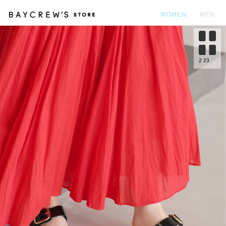
WOMEN
MEN
カ
2
23