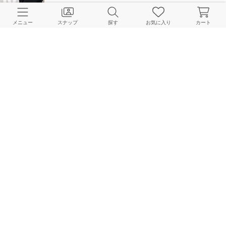
メニュー
スナップ
探す
お気に入り
カート
【TOP10】今すぐ買える通常販売＆予約販売に分けてランキング2本立て！
JOURNAL STANDARD relume LADYS Online Store
2026.04.06
あの人気ティアードスカートが追加登場｜今週の予約アイテムまとめ
JOURNAL STANDARD relume LADYS Online Store
2026.04.04
【NEW ARRIVAL】4月入荷の新作ラインナップまとめ＆今週の入荷情報！
JOURNAL STANDARD relume LADYS Online Store
2026.03.31