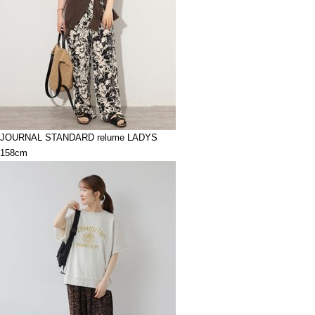
JOURNAL STANDARD relume LADYS
158cm