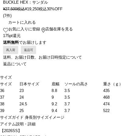
BUCKLE HEX：サンダル
¥
27,500
税込
¥
19,250
税込
30%OFF
(
7件
)
カートに入れる
お気に入りに登録
店舗在庫を見る
175pt還元
送料無料
でお届けします
再入荷
返品可
送料、お届け日数、お届け日時指定について
返品について
サイズ
サイズ
日本サイズ
底幅
ソールの高さ
重さ（ｇ）
36
23
8.8
3.5
435
37
24
9
3.5
468
38
24.5
9.2
3.7
474
39
25
9.4
3.7
522
サイズガイド
身長別サイズイメージ
アイテム説明・詳細
【2026SS】