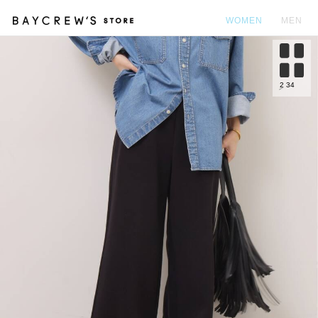
WOMEN
MEN
カ
2
34