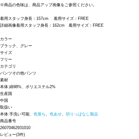
※商品の色味は、商品アップ画像をご参照ください。
着用スタッフ身長：157cm 着用サイズ：FREE
詳細画像着用スタッフ身長：162cm 着用サイズ：FREE
カラー
ブラック、グレー
サイズ
フリー
カテゴリ
パンツ
その他パンツ
素材
本体:綿98%、ポリエステル2%
生産国
中国
取扱い
本体:手洗い可能、
色落ち
、
色あせ
、
切りっぱなし製品
商品番号
26070462931010
レビュー
(
3
件)