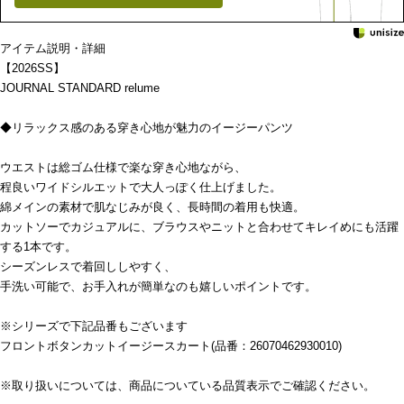
アイテム説明・詳細
【2026SS】
JOURNAL STANDARD relume
◆リラックス感のある穿き心地が魅力のイージーパンツ
ウエストは総ゴム仕様で楽な穿き心地ながら、
程良いワイドシルエットで大人っぽく仕上げました。
綿メインの素材で肌なじみが良く、長時間の着用も快適。
カットソーでカジュアルに、ブラウスやニットと合わせてキレイめにも活躍
する1本です。
シーズンレスで着回ししやすく、
手洗い可能で、お手入れが簡単なのも嬉しいポイントです。
※シリーズで下記品番もございます
フロントボタンカットイージースカート(品番：26070462930010)
※取り扱いについては、商品についている品質表示でご確認ください。