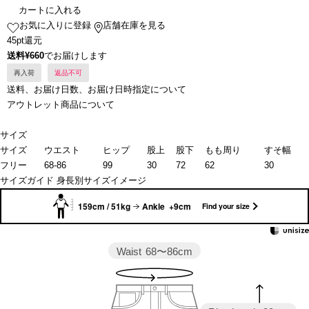
カートに入れる
お気に入りに登録
店舗在庫を見る
45pt還元
送料¥660
でお届けします
再入荷
返品不可
送料、お届け日数、お届け日時指定について
アウトレット商品について
サイズ
サイズ
ウエスト
ヒップ
股上
股下
もも周り
すそ幅
フリー
68-86
99
30
72
62
30
サイズガイド
身長別サイズイメージ
159cm / 51kg
Ankle +9cm
Find your size
Waist
68〜86cm