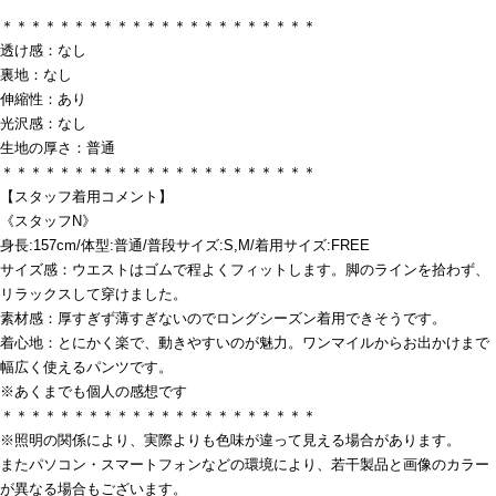
＊＊＊＊＊＊＊＊＊＊＊＊＊＊＊＊＊＊＊＊＊＊
透け感：なし
裏地：なし
伸縮性：あり
光沢感：なし
生地の厚さ：普通
＊＊＊＊＊＊＊＊＊＊＊＊＊＊＊＊＊＊＊＊＊＊
【スタッフ着用コメント】
《スタッフN》
身長:157cm/体型:普通/普段サイズ:S,M/着用サイズ:FREE
サイズ感：ウエストはゴムで程よくフィットします。脚のラインを拾わず、
リラックスして穿けました。
素材感：厚すぎず薄すぎないのでロングシーズン着用できそうです。
着心地：とにかく楽で、動きやすいのが魅力。ワンマイルからお出かけまで
幅広く使えるパンツです。
※あくまでも個人の感想です
＊＊＊＊＊＊＊＊＊＊＊＊＊＊＊＊＊＊＊＊＊＊
※照明の関係により、実際よりも色味が違って見える場合があります。
またパソコン・スマートフォンなどの環境により、若干製品と画像のカラー
が異なる場合もございます。