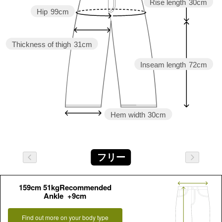
Rise length
30cm
Hip
99cm
Thickness of thigh
31cm
Inseam length
72cm
Hem width
30cm
フリー
159cm 51kgRecommended
Ankle +9cm
Find out more on your body type