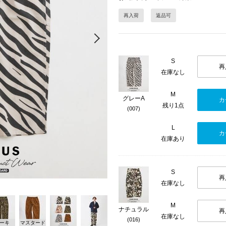
再入荷
返品可
Next
S
再
在庫なし
M
グレーA
カ
残り1点
(007)
L
カ
在庫あり
S
再
在庫なし
M
ナチュラル
再
在庫なし
(016)
ーキ
マスタード