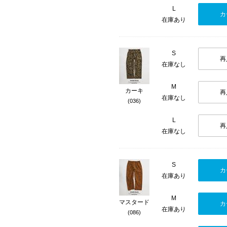
L
カ
在庫あり
S
再
在庫なし
M
カーキ
再
在庫なし
(036)
L
再
在庫なし
S
カ
在庫あり
M
マスタード
カ
在庫あり
(086)