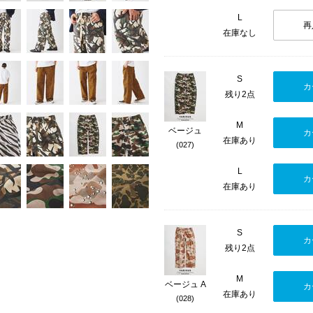
L
再
在庫なし
S
カ
残り2点
M
ベージュ
カ
在庫あり
(027)
L
カ
在庫あり
S
カ
残り2点
M
ベージュ A
カ
在庫あり
(028)