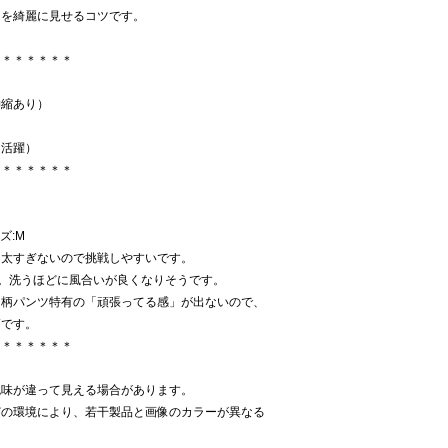
スを綺麗に見せるコツです。
＊＊＊＊＊＊＊
伸縮あり）
ン活躍）
＊＊＊＊＊＊＊
ズ:M
、太すぎないので挑戦しやすいです。
材。洗うほどに風合いが良くなりそうです。
。柄パンツ特有の「頑張ってる感」が出ないので、
高です。
＊＊＊＊＊＊＊
色味が違って見える場合があります。
どの環境により、若干製品と画像のカラーが異なる