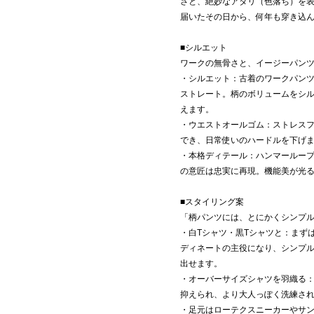
さと、絶妙なアタリ（色落ち）を
届いたその日から、何年も穿き込
■シルエット
ワークの無骨さと、イージーパン
・シルエット：古着のワークパン
ストレート。柄のボリュームをシ
えます。
・ウエストオールゴム：ストレス
でき、日常使いのハードルを下げ
・本格ディテール：ハンマールー
の意匠は忠実に再現。機能美が光
■スタイリング案
「柄パンツには、とにかくシンプ
・白Tシャツ・黒Tシャツと：まず
ディネートの主役になり、シンプ
出せます。
・オーバーサイズシャツを羽織る
抑えられ、より大人っぽく洗練さ
・足元はローテクスニーカーやサ