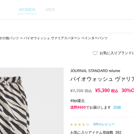
WOMEN
MEN
その他パンツ
バイオウォッシュ ヴァリアスパターン ペインターパンツ
お気に入りブランド
JOURNAL STANDARD relume
バイオウォッシュ ヴァリ
¥
5,390
30%
¥
7,700
税込
税込
49pt還元
送料¥660
でお届けします
詳細
6件のレビュー
お気に入りアイテム登録数
392