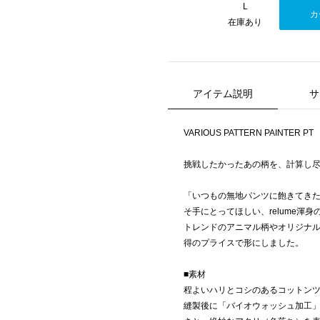
L
カ
在庫あり
アイテム説明
サ
VARIOUS PATTERN PAINTER PT
挑戦したかったあの柄を、計算し尽
「いつもの無地パンツに飽きてき
そ手にとってほしい、relume渾
トレンドのアニマル柄やオリジナ
得のプライスで形にしました。
■素材
程よいハリとコシのあるコットン
縫製後に「バイオウォッシュ加工