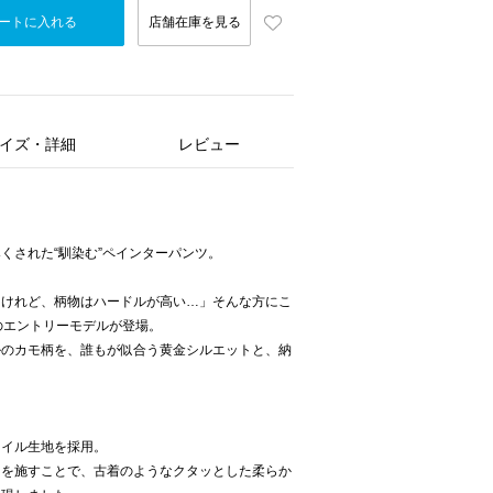
ートに入れる
店舗在庫を見る
イズ・詳細
レビュー
くされた“馴染む”ペインターパンツ。
たけれど、柄物はハードルが高い…」そんな方にこ
身のエントリーモデルが登場。
ルのカモ柄を、誰もが似合う黄金シルエットと、納
ツイル生地を採用。
」を施すことで、古着のようなクタッとした柔らか