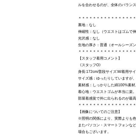
ルを合わせるのが、全体のバラン
＊＊＊＊＊＊＊＊＊＊＊＊＊＊＊
裏地：なし
伸縮性：なし（ウエストはゴムで
光沢感：なし
生地の厚さ：普通（オールシーズ
＊＊＊＊＊＊＊＊＊＊＊＊＊＊＊
【スタッフ着用コメント】
《スタッフO》
身長:172cm/普段サイズ:M/着用サイ
サイズ感：ゆったりしていますが
素材感：しっかりした綿100%素
着心地：ウエストゴムが本当に楽
部屋着感覚で外に出られるのが最
＊＊＊＊＊＊＊＊＊＊＊＊＊＊＊
【画像についてのご注意】
※照明の関係により、実際よりも
またパソコン・スマートフォンな
場合もございます。