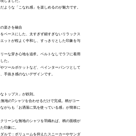
表現しました。
んだような「こなれ感」を楽しめるのが魅力です。
ツの楽さを融合
ツをベースにした、太すぎず細すぎないリラックス
ルエットが程よく中和し、すっきりとした印象を与
フリーな穿き心地を追求。ベルトなしでラフに着用
ました。
プやツールポケットなど、ペインターパンツとして
る、手抜き感のないデザインです。
ルなトップス」が鉄則。
は無地のTシャツを合わせるだけで完成。柄がコー
ルながらも「お洒落に気を使っている感」が簡単に
：クリーンな無地のシャツを羽織れば、柄の面積が
れた印象に。
ンダルで：ボリュームを抑えたスニーカーやサンダ