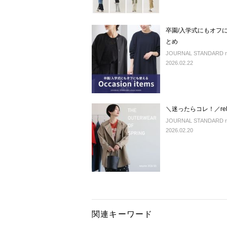
卒園/入学式にもオフ
とめ
JOURNAL STANDARD rel
2026.02.22
＼迷ったらコレ！／re
JOURNAL STANDARD r
2026.02.20
関連キーワード