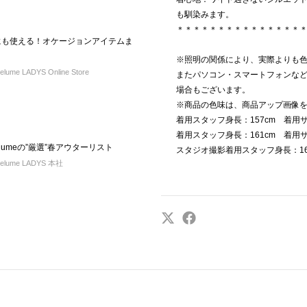
も馴染みます。
＊＊＊＊＊＊＊＊＊＊＊＊＊＊＊
にも使える！オケージョンアイテムま
※照明の関係により、実際よりも
ume LADYS Online Store
またパソコン・スマートフォンな
場合もございます。
※商品の色味は、商品アップ画像
着用スタッフ身長：157cm 着用サ
着用スタッフ身長：161cm 着用サ
lumeの”厳選”春アウターリスト
スタジオ撮影着用スタッフ身長：162
elume LADYS 本社