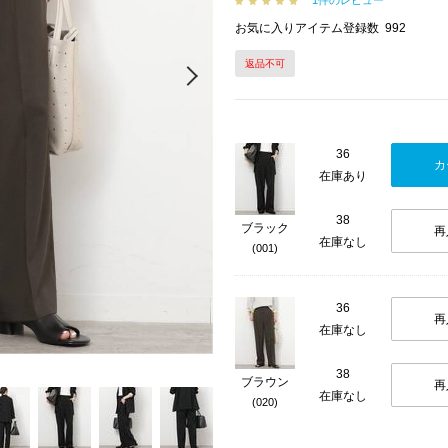
1件のレビュー
お気に入りアイテム登録数
992
返品不可
Next
36
カ
在庫あり
38
ブラック
再
在庫なし
(001)
36
再
在庫なし
38
ブラウン
再
在庫なし
(020)