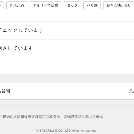
手
きれいめ
デイリーで活躍
タック
ハリ感
穿き心地が良い
チェックしています
購入しています
る質問
用規約
個人情報保護方針
特定商取引法・古物営業法に基づく表示
© BAYCREW’S CO., LTD. All rights reserved.