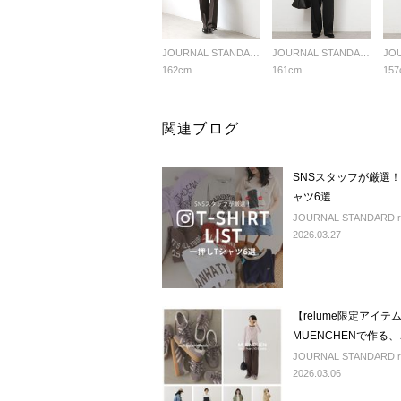
JOURNAL STANDARD relume LADYS
JOURNAL STANDARD relume LADYS
162cm
161cm
157
関連ブログ
SNSスタッフが厳選
ャツ6選
JOURNAL STANDARD r
2026.03.27
【relume限定アイテム】
MUENCHENで作る、
JOURNAL STANDARD r
2026.03.06