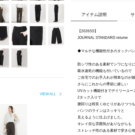
アイテム説明
サ
【2026SS】
JOURNAL STANDARD relume
◆マルチな機能性付きのタックパ
防シワ性のある素材でシワになり
吸水速乾の機能も付いているので
ご自宅でのお手入れが簡単なのが
さらにこれからの季節に嬉しい
UVカット機能付きでデイリーユー
VIEW ALL
2タック入りで
腰回りは程良くゆとりがありつつ
パンツのラインはスッキリと
見えるように仕上げました。
キレイ目な雰囲気がありながらも
ストレッチ性のある素材で穿き心