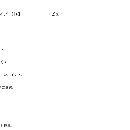
イズ・詳細
レビュー
ンツ
にくく
嬉しいポイント。
スに最適。
も
地も抜群。