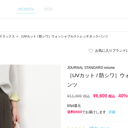
WOMEN
MEN
スラックス
［UVカット / 防シワ］ウォッシャブルストレッチタックパンツ
お気に入りブランド
JOURNAL STANDARD relume
［UVカット / 防シワ］
ンツ
¥
6,600
40%
¥
11,000
税込
税込
60pt還元
送料¥660
でお届けします
詳細