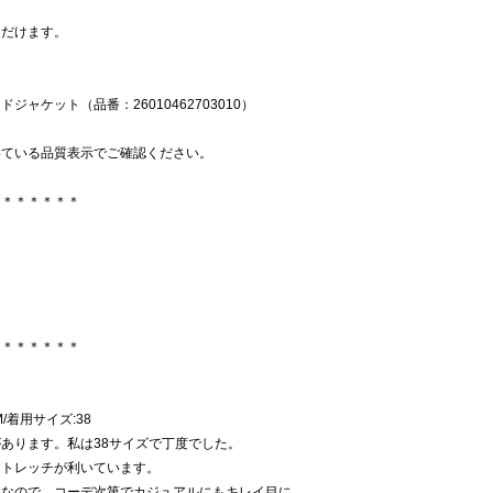
ただけます。
ャケット（品番：26010462703010）
いている品質表示でご確認ください。
＊＊＊＊＊＊＊
＊＊＊＊＊＊＊
M/着用サイズ:38
あります。私は38サイズで丁度でした。
ストレッチが利いています。
トなので、コーデ次第でカジュアルにもキレイ目に