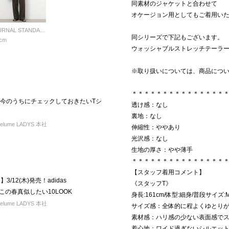
同素材のジャケットと合わせて
オケージョン用としてもご着用い
JOURNAL STANDARD relume LADYS
同シリーズで下記もございます。
cm
ウォッシャブルストレッチテーラードジ
※取り扱いについては、商品につ
＊＊＊＊＊＊＊＊＊＊＊＊＊＊＊
！今のうちにチェックしておきたいTシ
透け感：なし
裏地：なし
elume LADYS 本社
伸縮性：ややあり
光沢感：なし
生地の厚さ：やや薄手
＊＊＊＊＊＊＊＊＊＊＊＊＊＊＊
【スタッフ着用コメント】
3/12(木)発売！adidas
《スタッフT》
この春真似したい10LOOK
身長:161cm/体型:細身/普段サイズ:
elume LADYS 本社
サイズ感：全体的に程よくゆとりが
素材感：ハリ感の少ない表面感で
着心地：ワイド過ぎないシルエッ