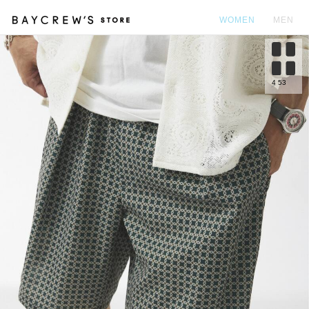
WOMEN
MEN
カ
4
53