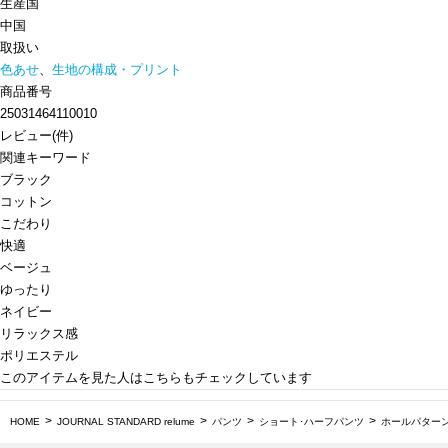
生産国
中国
取扱い
色あせ
、
生地の構成・プリント
商品番号
25031464110010
レビュー
(
件)
関連キーワード
ブラック
コットン
こだわり
快適
ベージュ
ゆったり
ネイビー
リラックス感
ポリエステル
このアイテムを見た人はこちらもチェックしています
HOME
JOURNAL STANDARD relume
パンツ
ショート･ハーフパンツ
ホールパターン