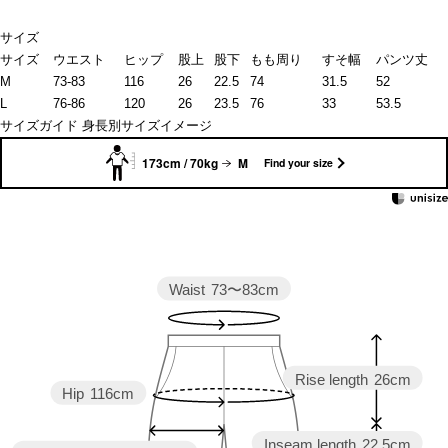
サイズ
サイズ
ウエスト
ヒップ
股上
股下
もも周り
すそ幅
パンツ丈
M
73-83
116
26
22.5
74
31.5
52
L
76-86
120
26
23.5
76
33
53.5
サイズガイド
身長別サイズイメージ
173cm / 70kg
M
Find your size
Waist
73〜83cm
Rise length
26cm
Hip
116cm
Inseam length
22.5cm