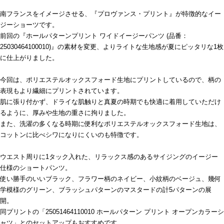
南フランスをイメージさせる、『プロヴァンス・プリント』が特徴的なイー
ジーショーツです。
前回の『ホールパターンプリント ワイドイージーパンツ (品番：
25030464100010)』の素材を変更、よりライトな生地感が夏にピッタリな1枚
に仕上がりました。
今回は、ポリエステルオックスフォード生地にプリントしているので、柄の
表現もより繊細にプリントされています。
肌に張り付かず、ドライな肌触りと真夏の時期でも快適に着用していただけ
るように、厚みや生地の重さに拘りました。
また、洗濯の多くなる時期に便利なポリエステルオックスフォード生地は、
コットンに比べシワになりにくいのも特徴です。
ウエスト周りに1タック入れた、リラックス感のあるサイジングのイージー
仕様のショートパンツ。
使い勝手のいいブラック、フラワー柄のネイビー、小紋柄のベージュ、幾何
学模様のグリーン、ブラッシュパターンのマスタードの計5パターンの展
開。
同プリントの「25051464110010 ホールパターン プリント オープンカラーシ
ャツ」とのセットアップもおすすめです。