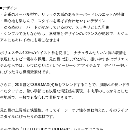
■デザイン
・定番のオーバル型で、リラックス感のあるテーパードシルエットが特徴
・着心地も楽ちんで、スタイルを選ばず合わせやすいデザイン
・ゆるめのテーパードがかかっているので、スッキリとした印象
・シンプルでありながらも、素材感とデザインのバランスが絶妙で、カジュ
アルにもキレイめにも着こなせます
ポリエステル100%のツイスト糸を使用し、ナチュラルなリネン調の表情を
表現したドビー素材を採用。見た目は涼しげながら、扱いやすさはポリエス
テルならでは。シワになりにくい”イージーケア”アイテムで、デイリー使い
にぴったりな機能派素材です。
さらに、20％ほどCOOLMAX(R)糸をブレンドすることで、肌離れの良いドラ
イなタッチと、暑い季節にも快適な清涼感を実現。中肉厚のしっかりとした
生地感で、一枚でも安心して着用できます。
見た目の上質感と快適性、そしてイージーケア性を兼ね備えた、今のライフ
スタイルにぴったりの素材です。
※その他の「TECH DOBBY “COOLMAX”」シリーズはこちら