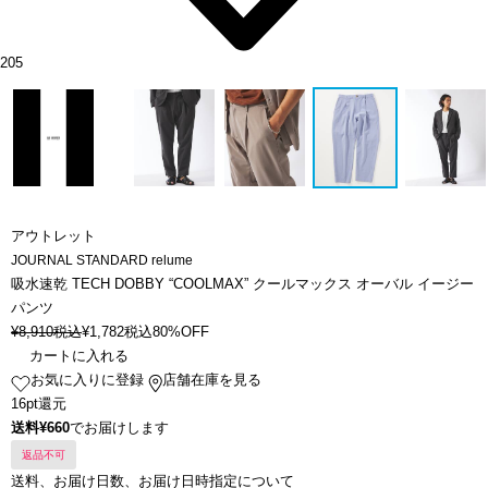
205
アウトレット
JOURNAL STANDARD relume
吸水速乾 TECH DOBBY “COOLMAX” クールマックス オーバル イージー
パンツ
¥
8,910
税込
¥
1,782
税込
80%OFF
カートに入れる
お気に入りに登録
店舗在庫を見る
16pt還元
送料¥660
でお届けします
返品不可
送料、お届け日数、お届け日時指定について