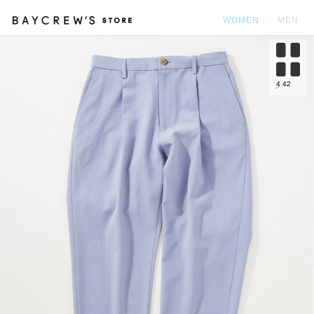
WOMEN
MEN
カ
4
42