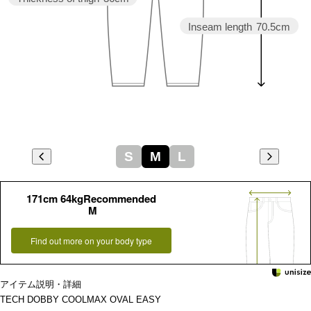
Inseam length
70.5cm
S
M
L
171cm 64kgRecommended
M
Find out more on your body type
アイテム説明・詳細
TECH DOBBY COOLMAX OVAL EASY