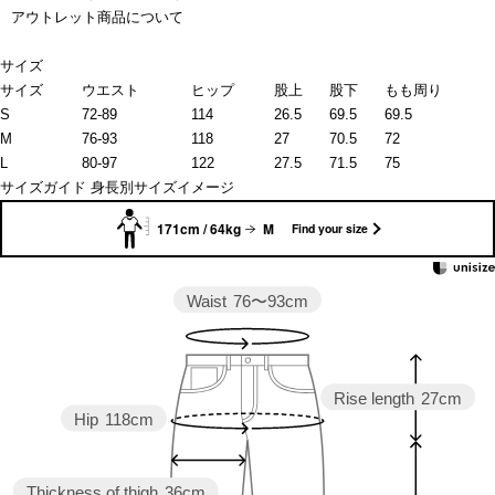
アウトレット商品について
サイズ
サイズ
ウエスト
ヒップ
股上
股下
もも周り
S
72-89
114
26.5
69.5
69.5
M
76-93
118
27
70.5
72
L
80-97
122
27.5
71.5
75
サイズガイド
身長別サイズイメージ
171cm / 64kg
M
Find your size
Waist
76〜93cm
Rise length
27cm
Hip
118cm
Thickness of thigh
36cm