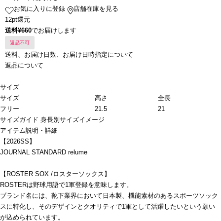
お気に入りに登録
店舗在庫を見る
12pt還元
送料¥660
でお届けします
返品不可
送料、お届け日数、お届け日時指定について
返品について
サイズ
サイズ
高さ
全長
フリー
21.5
21
サイズガイド
身長別サイズイメージ
アイテム説明・詳細
【2026SS】
JOURNAL STANDARD relume
【ROSTER SOX /ロスターソックス】
ROSTERは野球用語で1軍登録を意味します。
ブランド名には、靴下業界において日本製、機能素材のあるスポーツソック
スに特化し、そのデザインとクオリティで1軍として活躍したいという願い
が込められています。