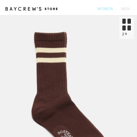
WOMEN
MEN
カ
2
9