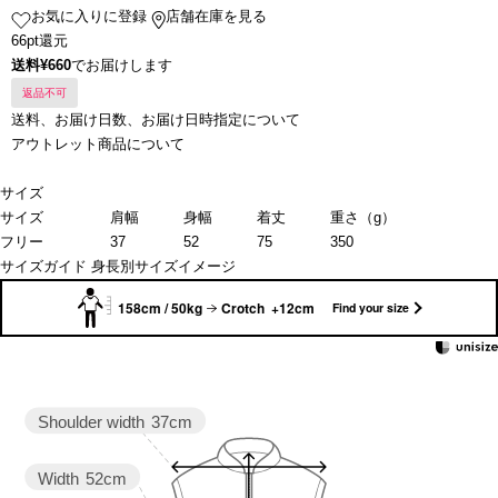
お気に入りに登録
店舗在庫を見る
66pt還元
送料¥660
でお届けします
返品不可
送料、お届け日数、お届け日時指定について
アウトレット商品について
サイズ
サイズ
肩幅
身幅
着丈
重さ（g）
フリー
37
52
75
350
サイズガイド
身長別サイズイメージ
158cm / 50kg
Crotch +12cm
Find your size
Shoulder width
37cm
Width
52cm