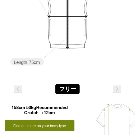
Length
75cm
フリー
158cm 50kgRecommended
Crotch +12cm
Find out more on your body type