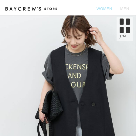
WOMEN
MEN
カ
2
34