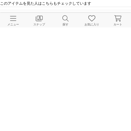
このアイテムを見た人はこちらもチェックしています
HOME
JOURNAL STANDARD relume
ジャケット･スーツ
ジレ
リネンライクAライ
メニュー
スナップ
探す
お気に入り
カート
BAYCREW’S STORE 公式アプリ
パスワードレスでかんたんログイン
CUSTOMER SERVICE
よくある質問
ご利用ガイド
店舗検索