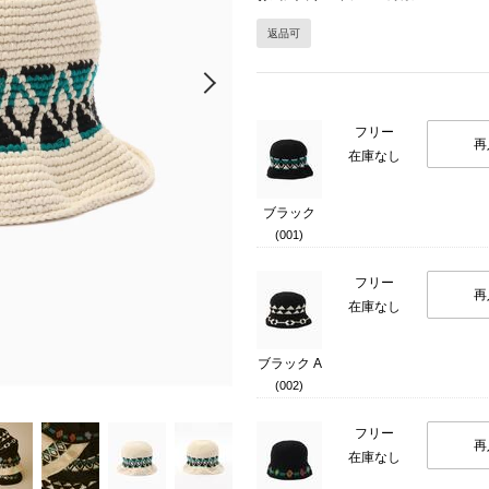
返品可
Next
フリー
再
在庫なし
ブラック
(001)
フリー
再
在庫なし
ブラック A
(002)
フリー
再
在庫なし