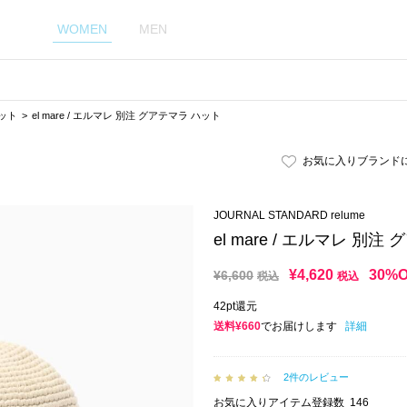
WOMEN
MEN
ット
el mare / エルマレ 別注 グアテマラ ハット
お気に入りブランド
JOURNAL STANDARD relume
el mare / エルマレ 別
¥
4,620
30%
¥
6,600
税込
税込
42pt還元
送料¥660
でお届けします
詳細
2件のレビュー
お気に入りアイテム登録数
146