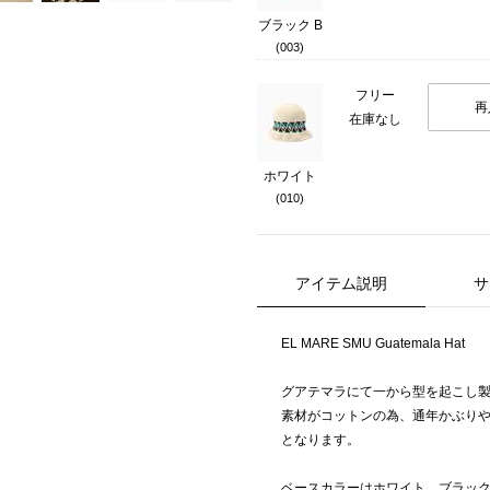
ブラック B
(003)
フリー
再
在庫なし
ホワイト
(010)
アイテム説明
サ
EL MARE SMU Guatemala Hat
グアテマラにて一から型を起こし
素材がコットンの為、通年かぶり
となります。
ベースカラーはホワイト、ブラッ