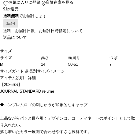
お気に入りに登録
店舗在庫を見る
91pt還元
送料無料
でお届けします
返品可
送料、お届け日数、お届け日時指定について
返品について
サイズ
サイズ
高さ
頭周り
つば
M
14
50-61
7
サイズガイド
身長別サイズイメージ
アイテム説明・詳細
【2026SS】
JOURNAL STANDARD relume
◆エンブレムロゴの刺しゅうが印象的なキャップ
上品ながらパッと目を引くデザインは、コーディネートのポイントとして取
り入れたい。
落ち着いたカラー展開で合わせやすさも抜群です。