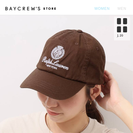
WOMEN
MEN
カ
1
20