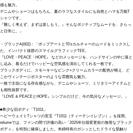
感も魅力。
デニムやショーツはもちろん、夏のラフなスタイルにも自然とハマる万能T
シャツです。
『難しく考えず、まずは楽しもう。』そんなポジティブなムードを、さらっ
と日常に。」
・ブラックA(002)：「ポップアートと70’sカルチャーのムードをミックスし
た、インパクト抜群のスマイルグラフィックTEE。
『LOVE・PEACE・HOPE』 などのメッセージを、ハンドサインの中に落と
し込み、着るだけでハッピーな空気感を演出してくれる一枚です。
ブラックボディに、スモーキーなピンク×クリームカラーの配色が映え、ど
こかヴィンテージポスターのような雰囲気も魅力。
一枚で主役になる存在感ながら、デニムやショーツ、ミリタリーアイテムと
も相性抜群です。
『LOVE & PEACEとHOPE』シンプルだけど、今の気分なメッセージ。」
■希少な旧ボディ「T1011」
ヘビーウェイトTシャツの至宝『T1011（ティーテンイレブン）』を採用。
relumeでは、ファンの間で評価の高い「2025年仕様変更前の無骨なブラック
ボディ」を特別に確保しました。米綿特有のガシッとしたドライな肌触り