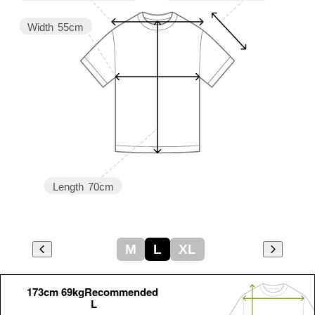
Width
55cm
Length
70cm
M
L
XL
173cm 69kgRecommended
L