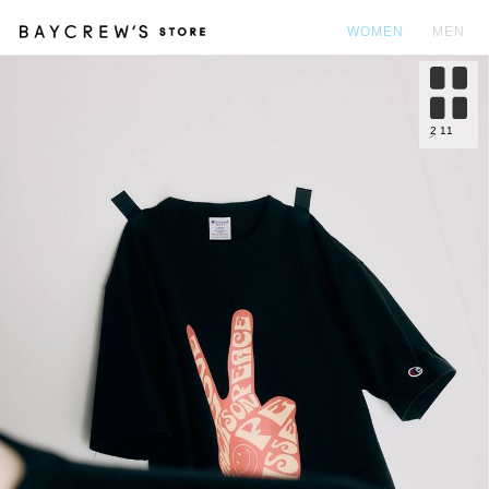
WOMEN
MEN
カ
2
11