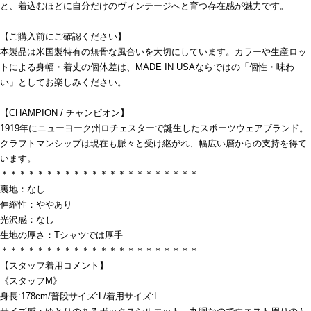
と、着込むほどに自分だけのヴィンテージへと育つ存在感が魅力です。
【ご購入前にご確認ください】
本製品は米国製特有の無骨な風合いを大切にしています。カラーや生産ロッ
トによる身幅・着丈の個体差は、MADE IN USAならではの「個性・味わ
い」としてお楽しみください。
【CHAMPION / チャンピオン】
1919年にニューヨーク州ロチェスターで誕生したスポーツウェアブランド。
クラフトマンシップは現在も脈々と受け継がれ、幅広い層からの支持を得て
います。
＊＊＊＊＊＊＊＊＊＊＊＊＊＊＊＊＊＊＊＊＊＊
裏地：なし
伸縮性：ややあり
光沢感：なし
生地の厚さ：Tシャツでは厚手
＊＊＊＊＊＊＊＊＊＊＊＊＊＊＊＊＊＊＊＊＊＊
【スタッフ着用コメント】
《スタッフM》
身長:178cm/普段サイズ:L/着用サイズ:L