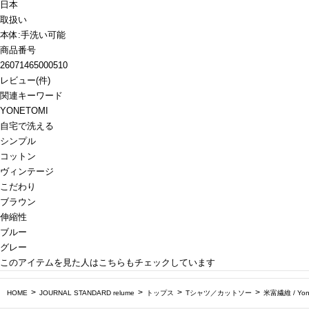
日本
取扱い
本体:手洗い可能
商品番号
26071465000510
レビュー
(
件)
関連キーワード
YONETOMI
自宅で洗える
シンプル
コットン
ヴィンテージ
こだわり
ブラウン
伸縮性
ブルー
グレー
このアイテムを見た人はこちらもチェックしています
HOME
JOURNAL STANDARD relume
トップス
Tシャツ／カットソー
米富繊維 / Y