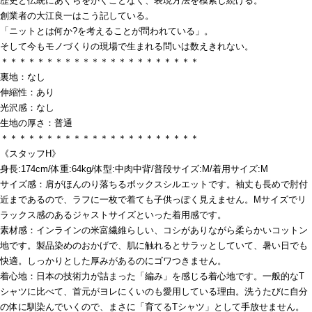
歴史と伝統にあぐらをかくことなく、表現方法を模索し続ける。
創業者の大江良一はこう記している。
「ニットとは何か?を考えることが問われている」。
そして今もモノづくりの現場で生まれる問いは数えきれない。
＊＊＊＊＊＊＊＊＊＊＊＊＊＊＊＊＊＊＊＊＊＊
裏地：なし
伸縮性：あり
光沢感：なし
生地の厚さ：普通
＊＊＊＊＊＊＊＊＊＊＊＊＊＊＊＊＊＊＊＊＊＊
《スタッフH》
身長:174cm/体重:64kg/体型:中肉中背/普段サイズ:M/着用サイズ:M
サイズ感：肩がほんのり落ちるボックスシルエットです。袖丈も長めで肘付
近まであるので、ラフに一枚で着ても子供っぽく見えません。Mサイズでリ
ラックス感のあるジャストサイズといった着用感です。
素材感：インラインの米富繊維らしい、コシがありながら柔らかいコットン
地です。製品染めのおかげで、肌に触れるとサラッとしていて、暑い日でも
快適。しっかりとした厚みがあるのにゴワつきません。
着心地：日本の技術力が詰まった「編み」を感じる着心地です。一般的なT
シャツに比べて、首元がヨレにくいのも愛用している理由。洗うたびに自分
の体に馴染んでいくので、まさに「育てるTシャツ」として手放せません。