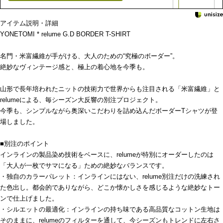
アイテム説明・詳細
YONETOMI * relume G.D BORDER T-SHIRT
名門・米富繊維が手がける、大人のための“究極のボーダー”。
絶妙なヴィンテージ感と、極上の着心地を今季も。
山形で長年培われたニットの技術力で世界からも注目される「米富繊維」と
relumeによる、毎シーズン大反響の別注プロジェクト。
今季も、シンプルながら奥深いこだわりを詰め込んだボーダーTシャツが登
場しました。
■別注のポイント
インラインの製品染め技術をベースに、relumeが特別にオーダーしたのは
「大人が一枚でサマになる」ための絶妙なバランスです。
・独自のカラーパレット：インラインにはない、relume別注だけの洗練され
た色出し。都会的でありながら、どこか懐かしさを感じるような絶妙なトー
ンで仕上げました。
・シルエットの最適化：インラインの持ち味である高品質なコットン生地は
そのままに、relumeのフィルターを通して、今シーズンもトレンドに左右さ