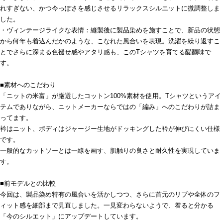
れすぎない、かつ今っぽさを感じさせるリラックスシルエットに微調整しま
した。
・ヴィンテージライクな表情：縫製後に製品染めを施すことで、新品の状態
から何年も着込んだかのような、こなれた風合いを表現。洗濯を繰り返すこ
とでさらに深まる色褪せ感やアタリ感も、このTシャツを育てる醍醐味で
す。
■素材へのこだわり
「ニットの米富」が厳選したコットン100%素材を使用。Tシャツというアイ
テムでありながら、ニットメーカーならではの「編み」へのこだわりが詰ま
ってます。
衿はニット、ボディはジャージー生地がドッキングした衿が伸びにくい仕様
です。
一般的なカットソーとは一線を画す、肌触りの良さと耐久性を実現していま
す。
■前モデルとの比較
今回は、製品染め特有の風合いを活かしつつ、さらに首元のリブや全体のフ
ィット感を細部まで見直しました。一見変わらないようで、着ると分かる
「今のシルエット」にアップデートしています。