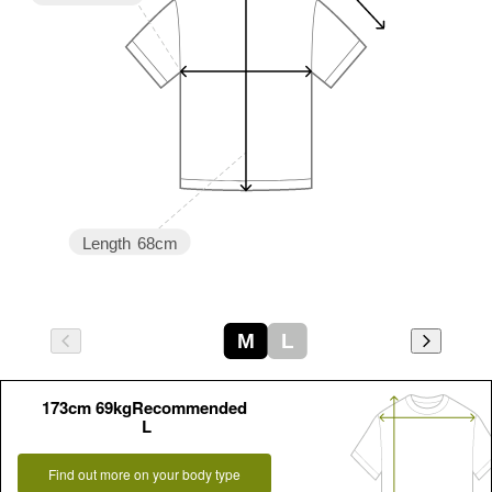
Length
68cm
M
L
173cm 69kgRecommended
L
Find out more on your body type