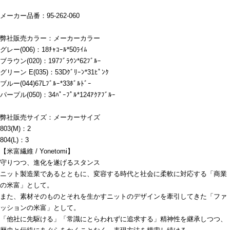
メーカー品番：95-262-060
弊社販売カラー：メーカーカラー
グレー(006)：18ﾁｬｺｰﾙ*50ﾗｲﾑ
ブラウン(020)：197ﾌﾞﾗｳﾝ*62ﾌﾞﾙｰ
グリーン E(035)：53Dｸﾞﾘｰﾝ*31ﾋﾟﾝｸ
ブルー(044)67Lﾌﾞﾙｰ*33ﾎﾞﾙﾄﾞｰ
パープル(050)：34ﾊﾟｰﾌﾟﾙ*124ｱｸｱﾌﾞﾙｰ
弊社販売サイズ：メーカーサイズ
803(M)：2
804(L)：3
【米富繊維 / Yonetomi】
守りつつ、進化を遂げるスタンス
ニット製造業であるとともに、変容する時代と社会に柔軟に対応する「商業
の米富」として。
また、素材そのものとそれを生かすニットのデザインを牽引してきた「ファ
ッションの米富」として。
「他社に先駆ける」「常識にとらわれずに追求する」精神性を継承しつつ、