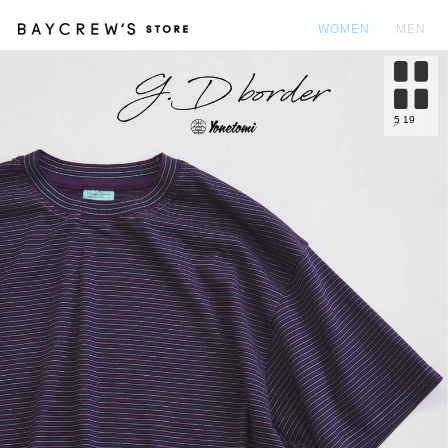
WOMEN
MEN
カ
5
19