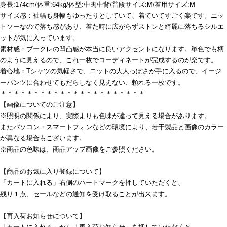
身長:174cm/体重:64kg/体型:中肉中背/普段サイズ:M/着用サイズ:M
サイズ感：袖幅も身幅もゆったりとしていて、着ていてすごく楽です。ニッ
トソーなので落ち感があり、着た時に広がらずストンと綺麗に落ちるシルエ
ットが気に入っています。
素材感：ブークレの凹凸感が本当に良いアクセントになります。単色でも柄
のように見えるので、これ一枚でコーディネートが完成するのが楽です。
着心地：Tシャツの気軽さで、ニットの大人っぽさが手に入るので、イージ
ーパンツに合わせてもだらしなく見えない、頼れる一枚です。
＊＊＊＊＊＊＊＊＊＊＊＊＊＊＊＊＊＊＊＊＊＊
【画像についてのご注意】
※照明の関係により、実際よりも色味が違って見える場合があります。
またパソコン・スマートフォンなどの環境により、若干製品と画像のカラー
が異なる場合もございます。
※商品の色味は、商品アップ画像をご参照ください。
【商品のお気に入り登録について】
「カートに入れる」右側のハートマークを押していただくと、
残り１点、セールなどの通知を受け取ることが出来ます。
【再入荷お知らせについて】