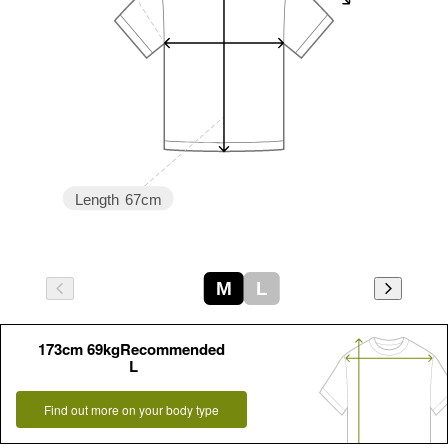
Length
67cm
M
L
173cm 69kgRecommended
L
Find out more on your body type