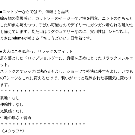
■ニットソーならではの、気軽さと品格
編み物の高級感と、カットソーのイージーケア性を両立。ニットのきちんと
した印象を与えつつ、手洗い可能なのでデイリーにガシガシ着られる耐久性
も備えています。見た目はラグジュアリーなのに、実用性はTシャツ以上。
まさにrelumeが考える「ちょうどいい」日常着です。
■大人にこそ似合う、リラックスフィット
肩を落としたドロップショルダーに、身幅を広めにとったリラックスシルエ
ット。
スラックスでシックに決めるもよし、ショーツで軽快に外すもよし。いつも
のTシャツをこれに変えるだけで、装いがぐっと洗練された雰囲気に変わり
ます。
＊＊＊＊＊＊＊＊＊＊＊＊＊＊＊＊＊＊＊＊＊＊
裏地：なし
伸縮性：なし
光沢感：なし
生地の厚さ：普通
＊＊＊＊＊＊＊＊＊＊＊＊＊＊＊＊＊＊＊＊＊＊
《スタッフH》