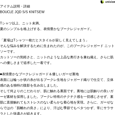
アイテム説明・詳細
BOUCLE JQD S/S KNITSEW
Tシャツ以上、ニット未満。
夏のシンプルを格上げする、表情豊かなブークレジャガード。
「夏場はTシャツ一枚だとスタイルが寂しく見えてしまう」
そんな悩みを解決するために生まれたのが、このブークレジャガード ニット
ソーです。
カットソーの気軽さと、ニットのような上品な奥行きを兼ね備え、さらに肌
への優しさまで追求した一着です。
■表情豊かなブークレジャガード＆優しいガーゼ裏地
表面には輪っか状の糸が出るブークレ生地をジャガード織りで仕立て、立体
感のある独特の陰影を生み出しました。
そして何よりのこだわりが、肌に触れる裏面です。裏地には肌触りの良いガ
ーゼ素材を採用しました。ブークレ特有のチクチク感を一切感じさせず、素
肌に直接触れてもストレスのない柔らかな着心地を実現。さらに、ガーゼな
らではの「肌離れの良さ」により、汗ばむ季節でもベタつかず、常にサラサ
ラとした快適さが続きます。