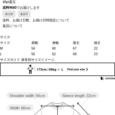
49pt還元
送料¥660
でお届けします
再入荷
返品可
送料、お届け日数、お届け日時指定について
返品について
サイズ
サイズ
肩幅
身幅
着丈
袖丈
M
54
60
67
22
L
56
62
69
23
サイズガイド
身長別サイズイメージ
173cm / 69kg
L
Find your size
Sleeve length
22cm
Shoulder width
54cm
Width
60cm