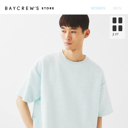
WOMEN
MEN
カ
2
27