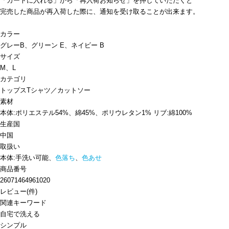
「カートに入れる」から「再入荷お知らせ」を押していただくと
完売した商品が再入荷した際に、通知を受け取ることが出来ます。
カラー
グレーB、グリーン E、ネイビー B
サイズ
M、L
カテゴリ
トップス
Tシャツ／カットソー
素材
本体:ポリエステル54%、綿45%、ポリウレタン1% リブ:綿100%
生産国
中国
取扱い
本体:手洗い可能、
色落ち
、
色あせ
商品番号
26071464961020
レビュー
(
件)
関連キーワード
自宅で洗える
シンプル