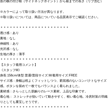
首の横の付け根（サイドネックポイント）から裾までの長さ（リブ含む）
※カラーによって取り扱い方法が異なります。
※取り扱いについては、商品についている品質表示でご確認ください。
＊＊＊＊＊＊＊＊＊＊＊＊＊＊＊＊＊＊＊＊＊＊
透け感：あり
裏地：なし
伸縮性：あり
光沢感：なし
生地の厚さ：薄手
＊＊＊＊＊＊＊＊＊＊＊＊＊＊＊＊＊＊＊＊＊＊
【スタッフ着用コメント】
《スタッフM》
身長:158cm/体型:普通/普段サイズ:M/着用サイズ:FREE
サイズ感：身幅は程よくフィットしつつ、窮屈感のないコンパクトなサイズ
感。ボタンを留めて一枚でもバランスよく着られました。
素材感：さらっとした肌触りのレース素材。上品な印象です。
着心地： ストレッチが効いていて動きやすく、軽い着心地。冷房対策の羽織
りとしても重宝しそうです。
＊＊＊＊＊＊＊＊＊＊＊＊＊＊＊＊＊＊＊＊＊＊