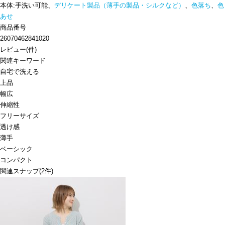
本体:手洗い可能、
デリケート製品（薄手の製品・シルクなど）
、
色落ち
、
色
あせ
商品番号
26070462841020
レビュー
(
件)
関連キーワード
自宅で洗える
上品
幅広
伸縮性
フリーサイズ
透け感
薄手
ベーシック
コンパクト
関連スナップ
(2件)