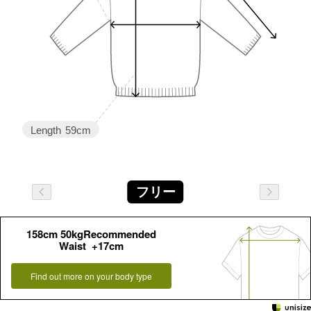
Length
59cm
フリー
158cm 50kgRecommended
Waist +17cm
Find out more on your body type