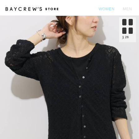
WOMEN
MEN
カ
1
26