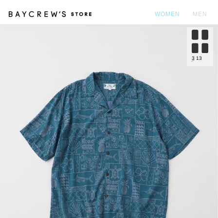
WOMEN
MEN
カ
3
13