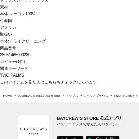
トップス
シャツ／ブラウス
素材
本体:レーヨン100%
生産国
アメリカ
取扱い
本体:ドライクリーニング
商品番号
25051465000230
レビュー
(
1
件)
関連キーワード
TWO PALMS
このアイテムを見た人はこちらもチェックしています
HOME
JOURNAL STANDARD relume
トップス
シャツ／ブラウス
TWO PALMS 
BAYCREW’S STORE 公式アプリ
パスワードレスでかんたんログイン