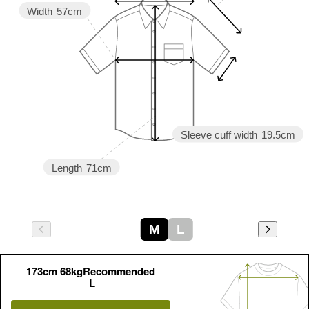
Width
57cm
Sleeve cuff width
19.5cm
Length
71cm
M
L
173cm 68kgRecommended
L