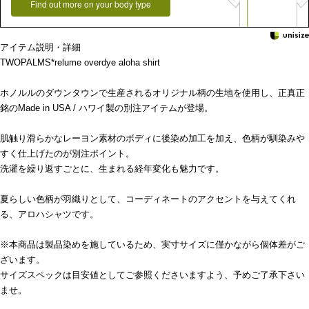
Find out more on your body type
アイテム説明・詳細
TWOPALMS*relume overdye aloha shirt
ホノルルのダウンタウンで生産されるオリジナル柄の生地を使用し、正真正
銘のMade in USA / ハワイ製の別注アイテムが登場。
肌触り滑らかなレーヨン素材のボディに後染め加工を加え、色柄が馴染みや
すく仕上げたのが別注ポイント。
洗濯を繰り返すごとに、生まれる経年変化も魅力です。
夏らしい色柄が羽織りとして、コーディネートのアクセントを与えてくれ
る、アロハシャツです。
※本商品は製品染めを施しているため、実寸サイズに僅かながら個体差がご
ざいます。
サイズスペックは目安値としてご参照くださいますよう、予めご了承下さい
ませ。