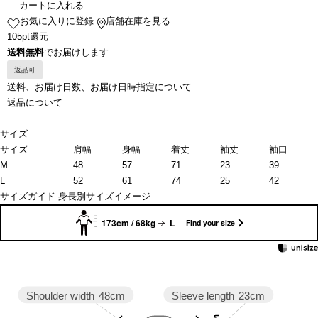
カートに入れる
お気に入りに登録
店舗在庫を見る
105pt還元
送料無料
でお届けします
返品可
送料、お届け日数、お届け日時指定について
返品について
サイズ
サイズ
肩幅
身幅
着丈
袖丈
袖口
M
48
57
71
23
39
L
52
61
74
25
42
サイズガイド
身長別サイズイメージ
173cm / 68kg
L
Find your size
Sleeve length
23cm
Shoulder width
48cm