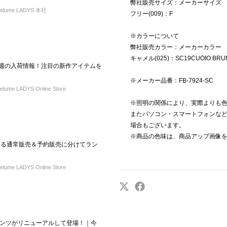
弊社販売サイズ：メーカーサイズ
elume LADYS 本社
フリー(009)：F
※カラーについて
弊社販売カラー：メーカーカラー
キャメル(025)：SC19CUOIO BRU
L】今週の入荷情報！注目の新作アイテムを
※メーカー品番：FB-7924-SC
ume LADYS Online Store
※照明の関係により、実際よりも
またパソコン・スマートフォンな
場合もございます。
※商品の色味は、商品アップ画像
買える通常販売＆予約販売に分けてラン
ume LADYS Online Store
ンツがリニューアルして登場！｜今