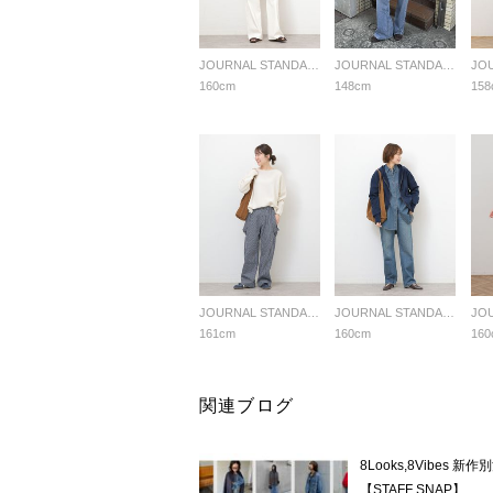
JOURNAL STANDARD relume LADYS
JOURNAL STANDARD relume LADYS
160cm
148cm
158
JOURNAL STANDARD relume LADYS
JOURNAL STANDARD relume LADYS
161cm
160cm
160
関連ブログ
8Looks,8Vibes 新
【STAFF SNAP】