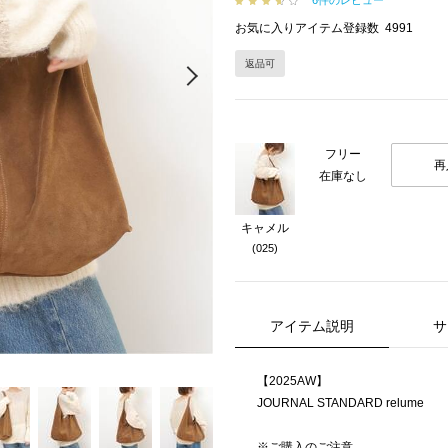
6件のレビュー
お気に入りアイテム登録数
4991
返品可
Next
フリー
再
在庫なし
キャメル
(025)
アイテム説明
サ
【2025AW】
JOURNAL STANDARD relume
※ご購入のご注意