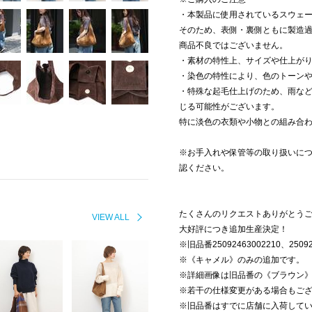
・本製品に使用されているスウェ
そのため、表側・裏側ともに製造
商品不良ではございません。
・素材の特性上、サイズや仕上が
・染色の特性により、色のトーン
・特殊な起毛仕上げのため、雨な
じる可能性がございます。
特に淡色の衣類や小物との組み合
※お手入れや保管等の取り扱いに
認ください。
たくさんのリクエストありがとう
VIEW ALL
大好評につき追加生産決定！
※旧品番25092463002210、250
※《キャメル》のみの追加です。
※詳細画像は旧品番の《ブラウン
※若干の仕様変更がある場合もご
※旧品番はすでに店舗に入荷して