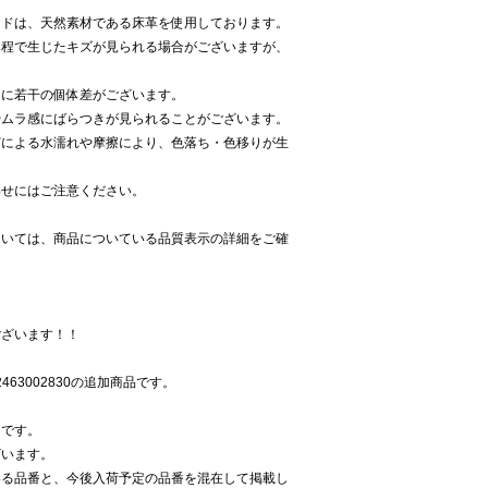
ードは、天然素材である床革を使用しております。
過程で生じたキズが見られる場合がございますが、
りに若干の個体差がございます。
やムラ感にばらつきが見られることがございます。
どによる水濡れや摩擦により、色落ち・色移りが生
わせにはご注意ください。
ついては、商品についている品質表示の詳細をご確
ございます！！
92463002830の追加商品です。
》です。
ざいます。
いる品番と、今後入荷予定の品番を混在して掲載し