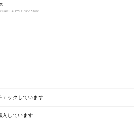
め
ume LADYS Online Store
チェックしています
購入しています