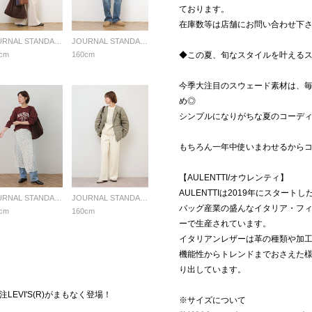
ております。
在庫数等は店舗にお問い合わせ下
JOURNAL STANDARD relume LADYS
JOURNAL STANDARD relume LADYS
cm
160cm
◆この夏、旬なスタイルを叶える
今季大注目のスウェード素材は、
め◎
シンプルになりがちな夏のコーデ
もちろん一年中使いまわせるから
【AULENTTI/オウレンティ】
AULENTTIは2019年にスター
JOURNAL STANDARD relume LADYS
JOURNAL STANDARD relume LADYS
バッグ産業の盛んなイタリア・フ
cm
160cm
ーで生産されています。
イタリアンレザーは革の種類や加
機能性からトレンドまでおさえた
り出しています。
作別注LEVI'S(R)がまもなく登場！
※サイズについて