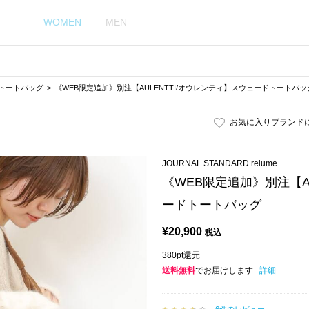
WOMEN
MEN
トートバッグ
《WEB限定追加》別注【AULENTTI/オウレンティ】スウェードトートバッ
お気に入りブランド
JOURNAL STANDARD relume
《WEB限定追加》別注【A
ードトートバッグ
¥
20,900
税込
380pt還元
送料無料
でお届けします
詳細