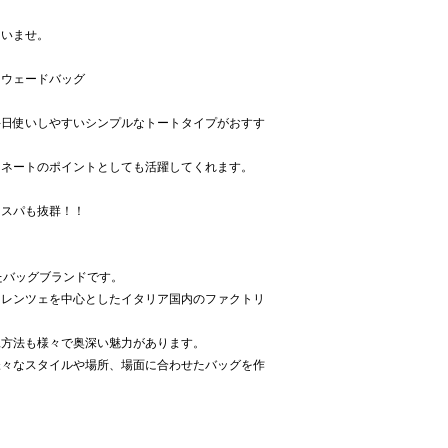
さいませ。
スウェードバッグ
毎日使いしやすいシンプルなトートタイプがおすす
ィネートのポイントとしても活躍してくれます。
コスパも抜群！！
トしたバッグブランドです。
ィレンツェを中心としたイタリア国内のファクトリ
工方法も様々で奥深い魅力があります。
様々なスタイルや場所、場面に合わせたバッグを作