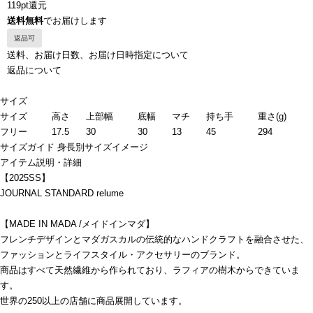
119pt還元
送料無料
でお届けします
返品可
送料、お届け日数、お届け日時指定について
返品について
サイズ
サイズ
高さ
上部幅
底幅
マチ
持ち手
重さ(g)
フリー
17.5
30
30
13
45
294
サイズガイド
身長別サイズイメージ
アイテム説明・詳細
【2025SS】
JOURNAL STANDARD relume
【MADE IN MADA /メイドインマダ】
フレンチデザインとマダガスカルの伝統的なハンドクラフトを融合させた、
ファッションとライフスタイル・アクセサリーのブランド。
商品はすべて天然繊維から作られており、ラフィアの樹木からできていま
す。
世界の250以上の店舗に商品展開しています。