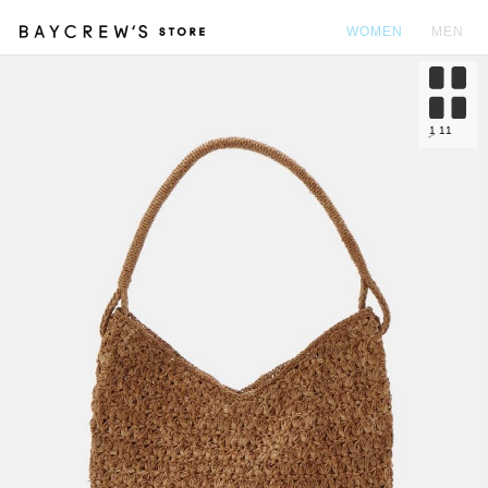
WOMEN
MEN
カ
1
11