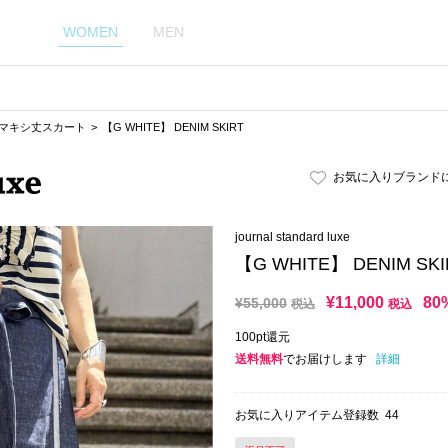
WOMEN
MEN
･マキシ丈スカート
【G WHITE】 DENIM SKIRT
お気に入りブランド
journal standard luxe
【G WHITE】 DENIM SKI
¥
11,000
80
¥
55,000
税込
税込
100pt還元
送料無料
でお届けします
詳細
お気に入りアイテム登録数
44