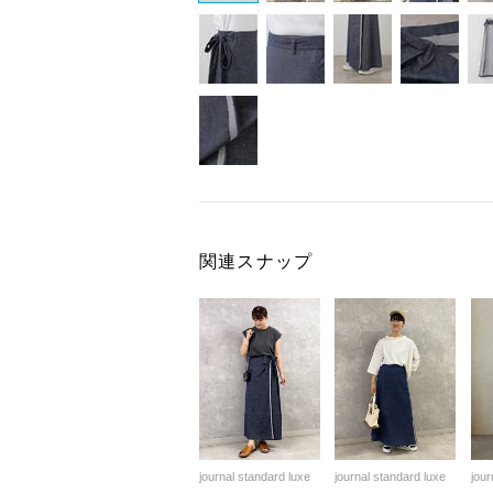
関連スナップ
journal standard luxe
journal standard luxe
jour