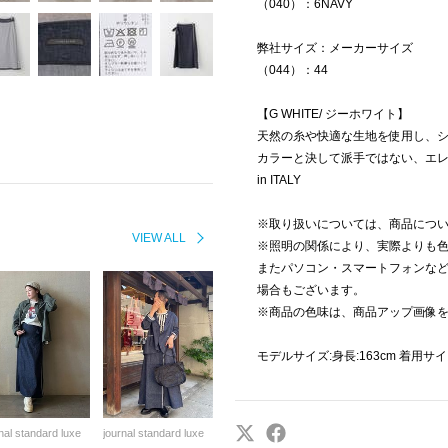
（040）：6NAVY
弊社サイズ：メーカーサイズ
（044）：44
【G WHITE/ ジーホワイト】
天然の糸や快適な生地を使用し、
カラーと決して派手ではない、エレ
in ITALY
※取り扱いについては、商品につ
VIEW ALL
※照明の関係により、実際よりも
またパソコン・スマートフォンな
場合もございます。
※商品の色味は、商品アップ画像
モデルサイズ:身長:163cm 着用サイ
nal standard luxe
journal standard luxe