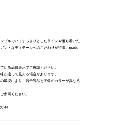
シンプルでいてすっきりとしたラインや落ち着いた
ガントなディテールへのこだわりが特徴。made
いている品質表示でご確認ください。
色味が違って見える場合があります。
どの環境により、若干製品と画像のカラーが異なる
をご参照ください。
ズ:44