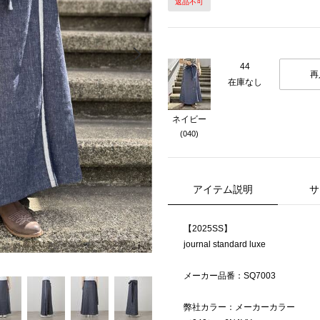
返品不可
Next
44
再
在庫なし
ネイビー
(040)
アイテム説明
サ
【2025SS】
journal standard luxe
メーカー品番：SQ7003
弊社カラー：メーカーカラー