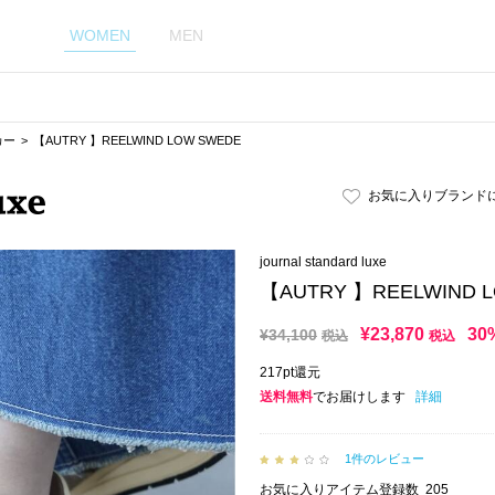
WOMEN
MEN
カー
【AUTRY 】REELWIND LOW SWEDE
お気に入りブランド
journal standard luxe
【AUTRY 】REELWIND 
¥
23,870
30
¥
34,100
税込
税込
217pt還元
送料無料
でお届けします
詳細
1件のレビュー
お気に入りアイテム登録数
205