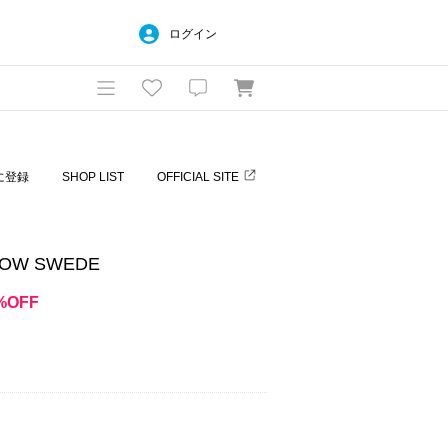
ログイン
に登録
SHOP LIST
OFFICIAL SITE
LOW SWEDE
%OFF