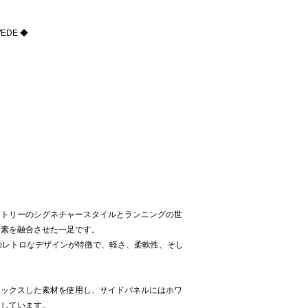
EDE ◆
ートリーのシグネチャースタイルとランニングの世
要素を融合させた一足です。
のレトロなデザインが特徴で、軽さ、柔軟性、そし
。
ミックスした素材を使用し、サイドパネルにはホワ
用しています。