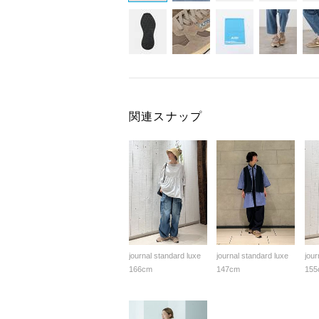
関連スナップ
journal standard luxe
journal standard luxe
jour
166cm
147cm
155