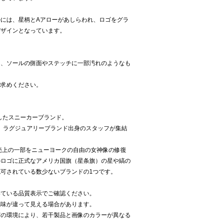
には、星柄とAアローがあしらわれ、ロゴをグラ
デザインとなっています。
り、ソールの側面やステッチに一部汚れのようなも
。
い求めください。
生したスニーカーブランド。
は、ラグジュアリーブランド出身のスタッフが集結
。
売上の一部をニューヨークの自由の女神像の修復
のロゴに正式なアメリカ国旗（星条旗）の星や縞の
可されている数少ないブランドの1つです。
いている品質表示でご確認ください。
色味が違って見える場合があります。
どの環境により、若干製品と画像のカラーが異なる