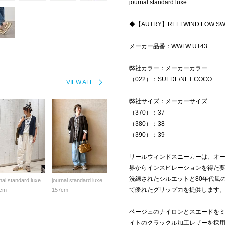
journal standard luxe
◆【AUTRY】REELWIND LOW SW
メーカー品番：WWLW UT43
弊社カラー：メーカーカラー
（022）：SUEDE/NET COCO
VIEW ALL
弊社サイズ：メーカーサイズ
（370）：37
（380）：38
（390）：39
リールウィンドスニーカーは、オ
界からインスピレーションを得た
洗練されたシルエットと80年代風
nal standard luxe
journal standard luxe
て優れたグリップ力を提供します
cm
157cm
ベージュのナイロンとスエードを
イトのクラックル加工レザーを採