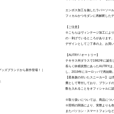
エンボス加工を施したラバーソール
フィカルかつモダンに再解釈した
【ご注意】
※こちらはヴィンテージ加工によ
の・剥げているところがあります
デザインとしてご了承の上、お買
【AUTRY / オートリー】
テキサス州ダラスで1982年に誕
長らく休眠状態にあったAUTRY
》グッズブランドから新作登場！｜
し、2019年にヨーロッパで再始動
【星条旗の付いたスニーカー】 は
社
費として寄付しており、ブランド
数を入れることをオフィシャルに認
※取り扱いについては、商品につ
※照明の関係により、実際よりも
またパソコン・スマートフォンな