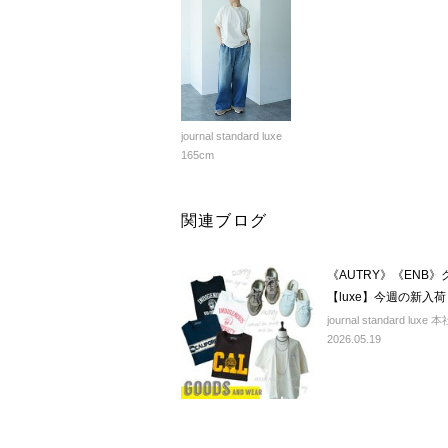
journal standard luxe
165cm
関連ブログ
《AUTRY》《ENB
【luxe】今週の新入荷
journal standard luxe 本
2026.05.19