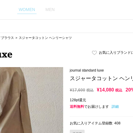
WOMEN
MEN
／ブラウス
スジャータコットン ヘンリーシャツ
お気に入りブランド
journal standard luxe
スジャータコットン ヘン
¥
14,080
20
¥
17,600
税込
税込
128pt還元
送料無料
でお届けします
詳細
お気に入りアイテム登録数
408