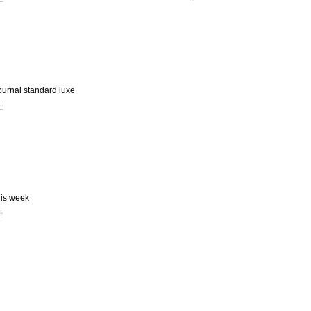
rnal standard luxe
社
is week
社