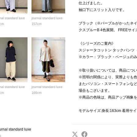
仕上げました。
袖口下にスリット入りです。
nal standard luxe
journal standard luxe
ブラック（※パープルがかったネ
cm
157cm
クスブルーB 4色展開。 FREEサイ
《シリーズのご案内》
スジャータコットン タックパンツ（商
※カラー：ブラック・ベージュの
※取り扱いについては、商品につ
※照明の関係により、実際よりも
またパソコン・スマートフォンな
nal standard luxe
journal standard luxe
場合もございます。
cm
166cm
※商品の色味は、商品アップ画像
モデルサイズ:身長:163cm 着用サ
nal standard luxe
社