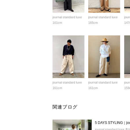
journal standard luxe
journal standard luxe
jour
161cm
165cm
147
journal standard luxe
journal standard luxe
jour
161cm
161cm
159
関連ブログ
5 DAYS STYLING｜jour
journal standard luxe 本