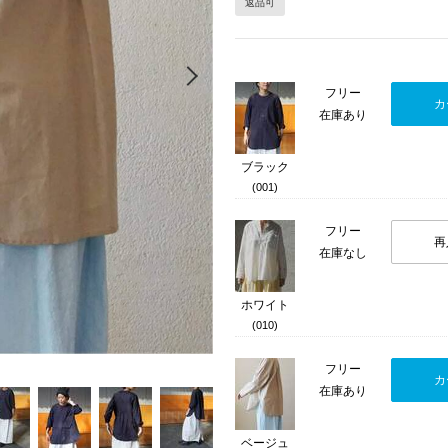
返品可
Next
フリー
カ
在庫あり
ブラック
(001)
フリー
再
在庫なし
ホワイト
(010)
フリー
カ
在庫あり
ベージュ