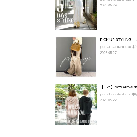
2026.05.29
PICK UP STYLING｜jou
journal standard luxe 本
2026.05.27
【luxe】New arrival th
journal standard luxe 本
2026.05.22