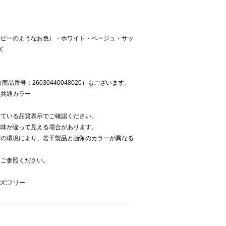
イビーのようなお色）・ホワイト・ベージュ・サッ
ズ
品番号：26030440048020）もございます。
み共通カラー
いている品質表示でご確認ください。
色味が違って見える場合があります。
どの環境により、若干製品と画像のカラーが異なる
をご参照ください。
イズ:フリー