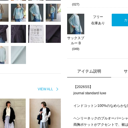
(027)
フリー
カ
在庫あり
サックスブ
ルー B
(049)
アイテム説明
サ
【2026SS】
VIEW ALL
journal standard luxe
インドコットン100%のなめらか
ヘンリーネックのプルオーバーシ
両胸ポケットがアクセントで、裾