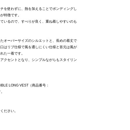
ッチを使わずに、熱を加えることでボンディングし
のが特徴です。
しているので、すべりが良く、重ね着しやすいのも
したオーバーサイズのシルエットと、長めの着丈で
袖口はリブ仕様で風を通しにくい仕様と首元は風が
優れた一着です。
いアクセントとなり、シンプルながらもスタイリン
SIBLE LONG VEST（商品番号：
す。
でください。