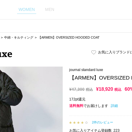
WOMEN
MEN
中綿・キルティング
【ARMEN】OVERSIZED HOODED COAT
お気に入りブランド
journal standard luxe
【ARMEN】OVERSIZED 
¥
18,920
60
¥
47,300
税込
税込
172pt還元
送料無料
でお届けします
詳細
2件のレビュー
お気に入りアイテム登録数
223