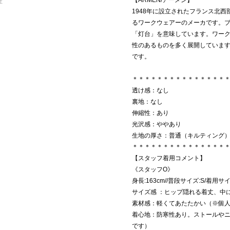
【ARMEN/アーメン】
社
1948年に設立されたフランス北
るワークウェアーのメーカです。ブ
「灯台」を意味しています。ワー
性のあるものを多く展開していま
です。
＊＊＊＊＊＊＊＊＊＊＊＊＊＊＊
透け感：なし
裏地：なし
伸縮性：あり
光沢感：ややあり
生地の厚さ：普通（キルティング
＊＊＊＊＊＊＊＊＊＊＊＊＊＊＊
【スタッフ着用コメント】
《スタッフO》
身長:163cm//普段サイズ:S/着用サ
サイズ感 ：ヒップ隠れる着丈、中
素材感：軽くてあたたかい（※個
着心地：防寒性あり。ストールや
です）