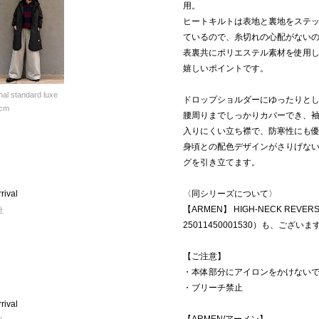
用。
ヒートキルトは表地と裏地をステ
ているので、糸切れの心配がない
表裏共にポリエステル素材を使用
嬉しいポイントです。
nal standard luxe
ドロップショルダーにゆったりと
cm
腰周りまでしっかりカバーでき、
入りにくい立ち襟で、防寒性にも
身頃との配色デザインがさりげな
グを引き立てます。
ival
〈同シリーズについて〉
【ARMEN】 HIGH-NECK REVER
社
25011450001530）も、ございま
【ご注意】
・本体部分にアイロンをかけない
・ブリーチ禁止
ival