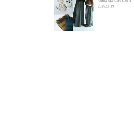
journal standard luxe 本
2025.11.13