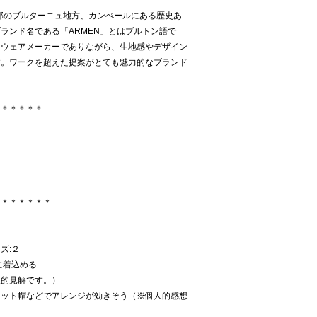
西部のブルターニュ地方、カンぺールにある歴史あ
ランド名である「ARMEN」とはブルトン語で
クウェアメーカーでありながら、生地感やデザイン
す。ワークを超えた提案がとても魅力的なブランド
＊＊＊＊＊＊
）
＊＊＊＊＊＊＊
イズ:２
に着込める
人的見解です。）
ニット帽などでアレンジが効きそう（※個人的感想