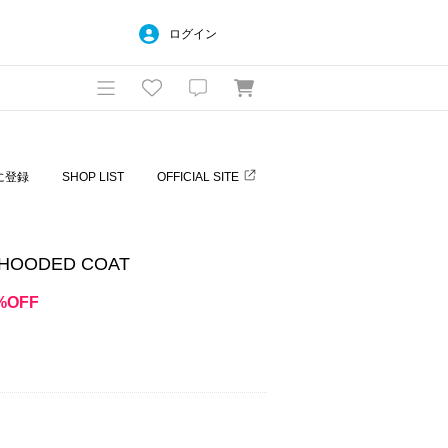
ログイン
に登録
SHOP LIST
OFFICIAL SITE
HOODED COAT
%OFF