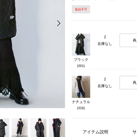
返品不可
Next
2
再
在庫なし
ブラック
(001)
2
再
在庫なし
ナチュラル
(016)
アイテム説明
サ