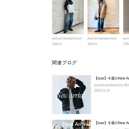
journal standard luxe
journal standard luxe
jour
166cm
166cm
155
関連ブログ
【luxe】今週のNew Arr
journal standard luxe 本
2025.11.19
【luxe】今週のNew Arr