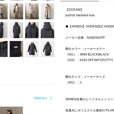
【2025AW】
journal standard luxe
◆【ARMEN】OVERSIZED HOODE
メーカー品番：NAM2562PP
弊社カラー：メーカーカラー
（001）：9990 BLACK/BLACK
（016）：9183 OFF.WHT(PUTTY)
弊社サイズ：メーカーサイズ
（002）：2
VIEW ALL
ARMEN定番のヒートキルトシリ
表裏共にポリエステル素材の"PLAIN PO