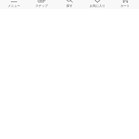
メニュー
スナップ
探す
お気に入り
カート
ご利用ガイド
店舗検索
採用情報
お客様対応方針
利用規約
企業情報
個人情報保護方針
特定商取引法に基づく表記
FOLLOW US