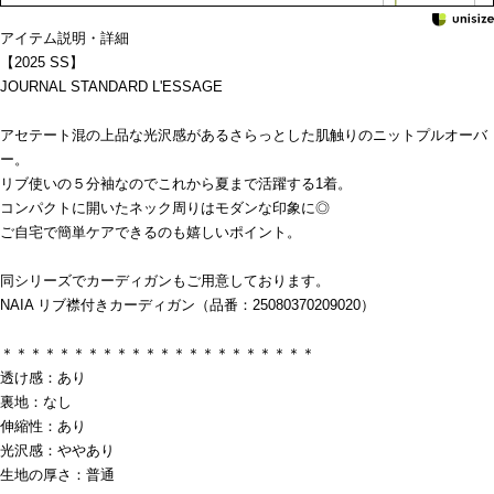
アイテム説明・詳細
【2025 SS】
JOURNAL STANDARD L'ESSAGE
アセテート混の上品な光沢感があるさらっとした肌触りのニットプルオーバ
ー。
リブ使いの５分袖なのでこれから夏まで活躍する1着。
コンパクトに開いたネック周りはモダンな印象に◎
ご自宅で簡単ケアできるのも嬉しいポイント。
同シリーズでカーディガンもご用意しております。
NAIA リブ襟付きカーディガン（品番：25080370209020）
＊＊＊＊＊＊＊＊＊＊＊＊＊＊＊＊＊＊＊＊＊＊
透け感：あり
裏地：なし
伸縮性：あり
光沢感：ややあり
生地の厚さ：普通