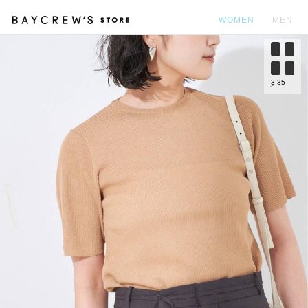
WOMEN
MEN
カ
3
35