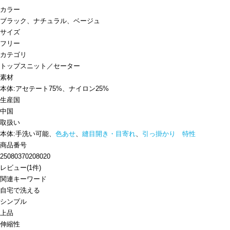
カラー
ブラック、ナチュラル、ベージュ
サイズ
フリー
カテゴリ
トップス
ニット／セーター
素材
本体:アセテート75%、ナイロン25%
生産国
中国
取扱い
本体:手洗い可能、
色あせ
、
縫目開き・目寄れ
、
引っ掛かり 特性
商品番号
25080370208020
レビュー
(
1
件)
関連キーワード
自宅で洗える
シンプル
上品
伸縮性