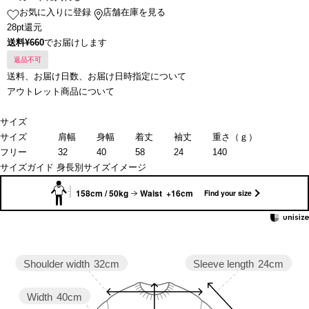
お気に入りに登録
店舗在庫を見る
28pt還元
送料¥660
でお届けします
返品不可
送料、お届け日数、お届け日時指定について
アウトレット商品について
サイズ
サイズ
肩幅
身幅
着丈
袖丈
重さ（ｇ）
フリー
32
40
58
24
140
サイズガイド
身長別サイズイメージ
158cm / 50kg
Waist +16cm
Find your size
Sleeve length
24cm
Shoulder width
32cm
Width
40cm